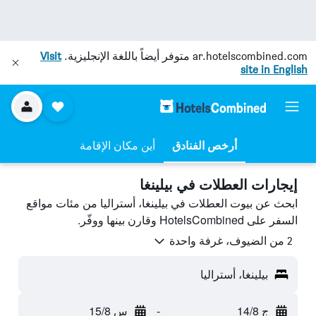
ar.hotelscombined.com
متوفر أيضاً باللغة الإنجليزية.
Visit
site in English
أرخص الفنادق
أين مكان الإقامة
إيجارات العطلات في بيلينغا
ابحث عن بيوت العطلات في بيلينغا، أستراليا من مئات مواقع
السفر على HotelsCombined وقارن بينها ووفّر.
2 من الضيوف، غرفة واحدة
بيلينغا، أستراليا
ج 14/8
-
س 15/8