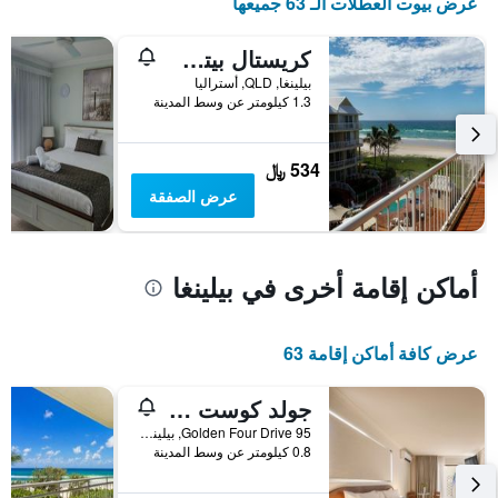
عرض بيوت العطلات الـ 63 جميعها
كريستال بيتش فرونت أبارتمنتس
بيلينغا, QLD, أستراليا
1.3 كيلومتر عن وسط المدينة
534 ﷼
عرض الصفقة
أماكن إقامة أخرى في بيلينغا
عرض كافة أماكن إقامة 63
جولد كوست أيربورت موتل
95 Golden Four Drive, بيلينغا, QLD, أستراليا
0.8 كيلومتر عن وسط المدينة