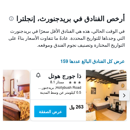
يتضمن
بالنجوم.
يتضمن
المخطط
1
المخطط
أرخص الفنادق في بريدجنورث، إنجلترا
1
محور
X
محور
في الوقت الحالي، هذه هي الفنادق الأقل سعرًا في بريدجنورث
Y
الذي
الذي
يعرض
التي وجدناها للتواريخ المحددة. عادةً ما تتفاوت الأسعار بناءً على
عدد
يعرض
التواريخ المختارة وتصنيف نجوم الفندق وموقعه.
الأيام
متوسط
قبل
سعر
غرفة
الإقامة
عرض كل الفنادق البالغ عددها 159
في
يتضمن
عطلة
المخطط
ذا جورج هوتل
نهاية
التالي
1
هذا
3 نجوم
ممتاز 8.1
محور
الأسبوع
Hollybush Road, بريدجنورث, المملكة المتحدة
Y
خلال
0.5 كيلومتر عن وسط المدينة
آخر
الذي
3
يعرض
263 ﷼
أيام
متوسط
عرض الصفقة
سعر
غرفة