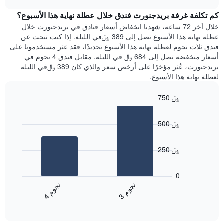
1
هذه
chart
محور
كم تكلفة غرفة بريدجنورث فندق خلال عطلة نهاية هذا الأسبوع؟
الليلة
Y
الذي
خلال آخر 72 ساعة، شهدنا انخفاض أسعار فنادق في بريدجنورث خلال
الذي
عُثر
عطلة نهاية هذا الأسبوع تصل إلى 389 ﷼في الليلة. إذا كنت تبحث عن
يعرض
عليه
فندق ثلاث نجوم لعطلة نهاية هذا الأسبوع تحديدًا، فقد عثر مستخدمونا على
متوسط
خلال
أسعار منخفضة تصل إلى 684 ﷼ في الليلة. مقابل فندق 4 نجوم في
سعر
آخر
بريدجنورث، عُثر مؤخرًا على أرخص سعر والذي كان 389 ﷼في الليلة
غرفة
3
لعطلة نهاية هذا الأسبوع.
أيام
مع
750 ﷼
التصنيف
Bar
حسب
Chart
graphic.
chart
النجوم
500 ﷼
with
يتضمن
2
المخطط
bars.
1
250 ﷼
محور
يعرض
X
المخطط
0
التي
التالي
ن
م
ن
م
تعرض
متوسط
3
ج
و
4
ج
و
فئات
End
سعر
of
الفنادق
الغرفة
interactive
بالنجوم.
خلال
chart