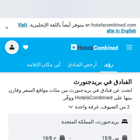
ar.hotelscombined.com
متوفر أيضاً باللغة الإنجليزية.
Visit
site in English
رؤى
أرخص الفنادق
أين مكان الإقامة
الفنادق في بريدجنورث
ابحث عن فنادق في بريدجنورث من مئات مواقع السفر وقارن
بينها على HotelsCombined ووفّر.
2 من الضيوف، غرفة واحدة
بريدجنورث، المملكة المتحدة
س 15/8
-
ح 16/8