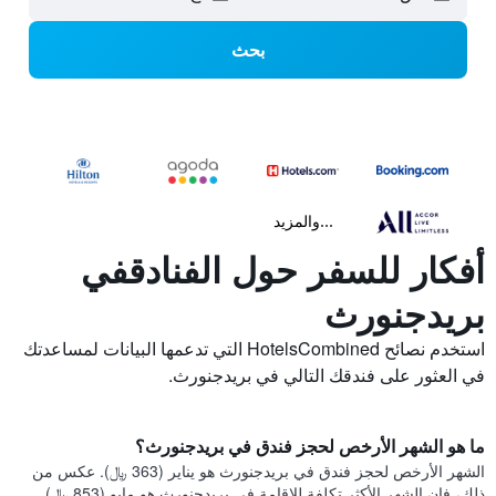
بحث
...والمزيد
أفكار للسفر حول الفنادقفي
بريدجنورث
استخدم نصائح HotelsCombined التي تدعمها البيانات لمساعدتك
في العثور على فندقك التالي في بريدجنورث.
ما هو الشهر الأرخص لحجز فندق في بريدجنورث؟
الشهر الأرخص لحجز فندق في بريدجنورث هو يناير (363 ﷼). عكس من
ذلك، فإن الشهر الأكثر تكلفة للإقامة في بريدجنورث هو مايو (853 ﷼).