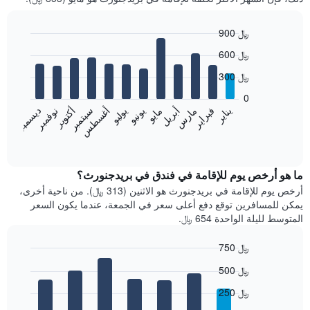
900 ﷼
Bar
Chart
600 ﷼
graphic.
chart
with
300 ﷼
12
bars.
0
فبراير
مايو
أغسطس
نوفمبر
يناير
أبريل
يوليو
أكتوبر
مارس
يونيو
سبتمبر
ديسمبر
يعرض
المخطط
End
of
التالي
interactive
متوسط
chart
سعر
ما هو أرخص يوم للإقامة في فندق في بريدجنورث؟
غرفة
أرخص يوم للإقامة في بريدجنورث هو الاثنين (313 ﷼). من ناحية أخرى،
كل
يمكن للمسافرين توقع دفع أعلى سعر في الجمعة، عندما يكون السعر
شهر
المتوسط لليلة الواحدة 654 ﷼.
يتضمن
المخطط
750 ﷼
1
Bar
محور
Chart
500 ﷼
graphic.
chart
X
with
الذي
250 ﷼
7
يعرض
bars.