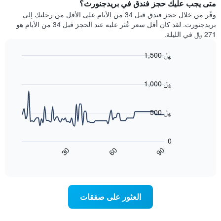
يتضمن
متى يجب عليك حجز فندق في بريدجنورث؟
عطلة
المخطط
نهاية
وفّر من خلال حجز فندق قبل 34 من الأيام على الأقل من رحلتك إلى
1
هذا
بريدجنورث. لقد كان أقل سعر عُثر عليه عند الحجز قبل 34 من الأيام هو
محور
الأسبوع
271 ﷼ في الليلة.
Y
الذي
الذي
عُثر
1,500 ﷼
يعرض
عليه
متوسط
Line
Chart
خلال
graphic.
chart
سعر
آخر
with
1,000 ﷼
الغرفة
3
90
هذه
أيام
data
الليلة
points.
مع
500 ﷼
الذي
التصنيف
عُثر
حسب
يعرض
عليه
النجوم
المخطط
0
خلال
التالي
يتضمن
60
90
30
آخر
كيفية
المخطط
End
3
of
1
تغير
interactive
أيام
سعر
محور
chart
X
غرفة
عند
الذي
العثور على صفقات
يعرض
اقتراب
تاريخ
فئات
الإقامة
الفنادق