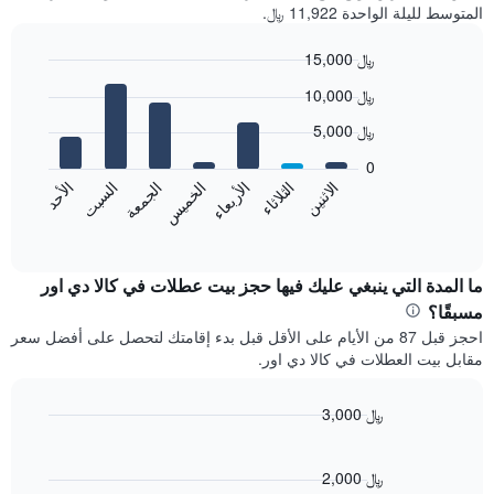
المتوسط لليلة الواحدة 11,922 ﷼.
15,000 ﷼
Bar
Chart
10,000 ﷼
graphic.
chart
with
5,000 ﷼
7
bars.
0
الجمعة
الخميس
الأربعاء
الثلاثاء
الاثنين
الأحد
السبت
يعرض
المخطط
End
of
التالي
interactive
متوسط
chart
سعر
ما المدة التي ينبغي عليك فيها حجز بيت عطلات في كالا دي اور
غرفة
مسبقًا؟
كل
احجز قبل 87 من الأيام على الأقل قبل بدء إقامتك لتحصل على أفضل سعر
يوم
مقابل بيت العطلات في كالا دي اور.
في
الأسبوع
يتضمن
3,000 ﷼
المخطط
Line
Chart
1
graphic.
chart
محور
with
2,000 ﷼
X
90