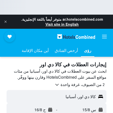
ar.hotelscombined.com
متوفر أيضاً باللغة الإنجليزية.
Visit site in English
رؤى
أرخص الفنادق
أين مكان الإقامة
إيجارات العطلات في كالا دي اور
ابحث عن بيوت العطلات في كالا دي اور، أسبانيا من مئات
مواقع السفر على HotelsCombined وقارن بينها ووفّر.
2 من الضيوف، غرفة واحدة
كالا دي اور، أسبانيا
س 15/8
-
ح 16/8