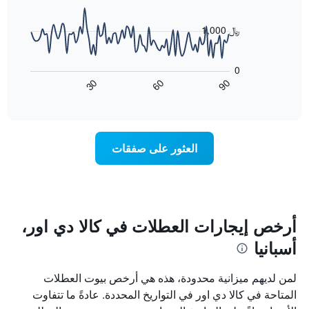
data
الذي
points.
يعرض
1,000 ﷼
أيام
يعرض
الأسبوع.
المخطط
يتضمن
0
التالي
المخطط
60
90
30
كيفية
End
التالي
of
تغير
1
interactive
سعر
chart
محور
غرفة
Y
عند
الذي
العثور على صفقات
اقتراب
يعرض
تاريخ
متوسط
الإقامة
سعر
يتضمن
غرفة
المخطط
1
أرخص إيجارات العطلات في كالا دي اور،
محور
أسبانيا
X
الذي
يعرض
لمن لديهم ميزانية محدودة، هذه هي أرخص بيوت العطلات
عدد
المتاحة في كالا دي اور في التواريخ المحددة. عادةً ما تتفاوت
الأيام