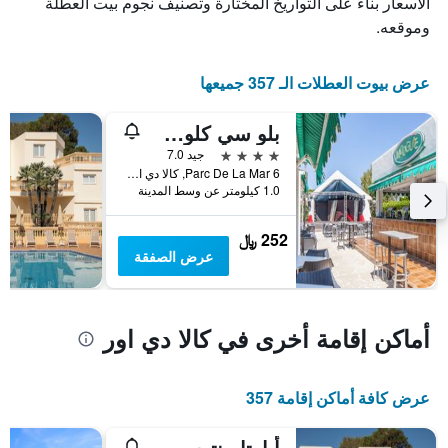
الأسعار بناءً على التواريخ المختارة وتصنيف نجوم بيت العطلة
قبل
الإقامة
وموقعه.
يتضمن
المخطط
التالي
عرض بيوت العطلات الـ 357 جميعها
1
محور
بلو سي كلوب مارثاس
Y
الذي
4 نجوم
جيد 7.0
يعرض
Parc De La Mar 6, كالا دي اور, مالوركا, أسبانيا
1.0 كيلومتر عن وسط المدينة
متوسط
سعر
غرفة
252 ﷼
عرض الصفقة
أماكن إقامة أخرى في كالا دي اور
عرض كافة أماكن إقامة 357
أبارتامينتوس أزول بلايا