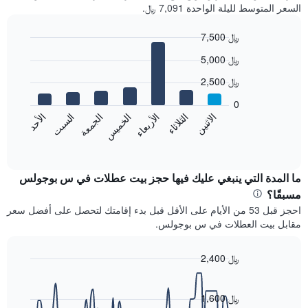
السعر المتوسط لليلة الواحدة 7,091 ﷼.
7,500 ﷼
Bar
Chart
5,000 ﷼
graphic.
chart
with
2,500 ﷼
7
bars.
0
الاثنين
الخميس
الأحد
الأربعاء
السبت
الثلاثاء
الجمعة
يعرض
المخطط
End
of
التالي
interactive
متوسط
chart
سعر
ما المدة التي ينبغي عليك فيها حجز بيت عطلات في س بوجولس
غرفة
مسبقًا؟
كل
احجز قبل 53 من الأيام على الأقل قبل بدء إقامتك لتحصل على أفضل سعر
يوم
مقابل بيت العطلات في س بوجولس.
في
الأسبوع
يتضمن
2,400 ﷼
المخطط
Line
Chart
1
graphic.
chart
محور
with
1,600 ﷼
X
90