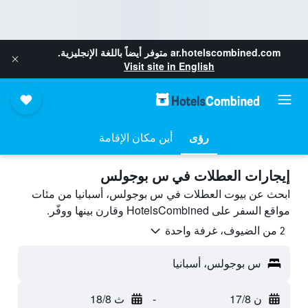
ar.hotelscombined.com
متوفر أيضاً باللغة الإنجليزية.
Visit site in English
رؤى
أين مكان الإقامة
إيجارات العطلات في س بوجولس
ابحث عن بيوت العطلات في س بوجولس، أسبانيا من مئات
مواقع السفر على HotelsCombined وقارن بينها ووفّر.
2 من الضيوف، غرفة واحدة
س بوجولس، أسبانيا
ن 17/8
-
ث 18/8