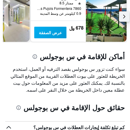
قبل
نجمة واحدة
ممتاز 8.5
الإقامة
7860 Playa De Es Pujols Formentera, س بوجولس, فورمينترا, أسبانيا
يتضمن
0.9 كيلومتر عن وسط المدينة
المخطط
التالي
678 ﷼
1
عرض الصفقة
محور
Y
الذي
يعرض
أماكن للإقامة في س بوجولس
متوسط
سعر
غرفة
سواء كنت تزور س بوجولس بقصد الترفيه أو العمل، استخدم
الخريطة للعثور على بيوت العطلات القريبة من الموقع المثالي
بالنسبة لك. يمكنك العثور على مزيد من المعلومات حول بيت
عطلة معين داخل الخريطة من خلال النقر على اسمه.
حقائق حول الإقامة في س بوجولس
كم تبلغ تكلفة إيجارات العطلات في س بوجولس؟