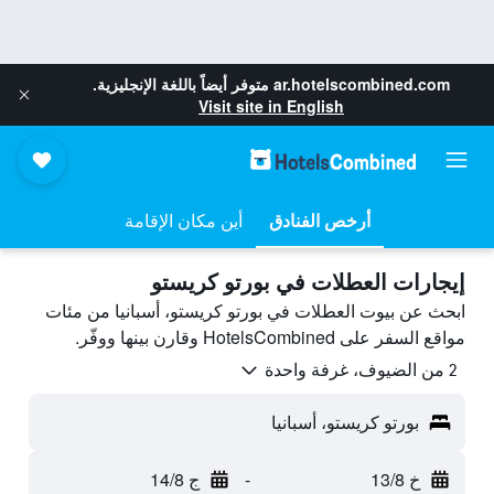
ar.hotelscombined.com
متوفر أيضاً باللغة الإنجليزية.
Visit site in English
أرخص الفنادق
أين مكان الإقامة
إيجارات العطلات في بورتو كريستو
ابحث عن بيوت العطلات في بورتو كريستو، أسبانيا من مئات
مواقع السفر على HotelsCombined وقارن بينها ووفّر.
2 من الضيوف، غرفة واحدة
بورتو كريستو، أسبانيا
خ 13/8
-
ج 14/8