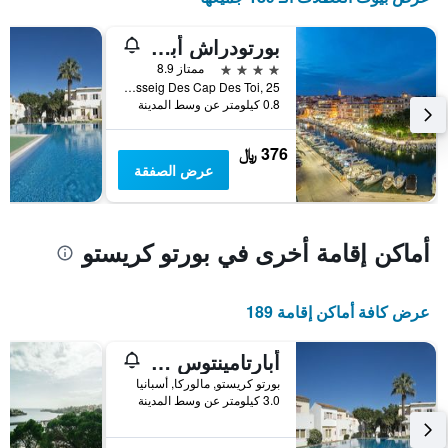
بورتودراش أبارت هوتل آند سويتس
4 نجوم
ممتاز 8.9
Passeig Des Cap Des Toi, 25, بورتو كريستو, مالوركا, أسبانيا
0.8 كيلومتر عن وسط المدينة
376 ﷼
عرض الصفقة
أماكن إقامة أخرى في بورتو كريستو
عرض كافة أماكن إقامة 189
أبارتامينتوس فيستا أليجري
بورتو كريستو, مالوركا, أسبانيا
3.0 كيلومتر عن وسط المدينة