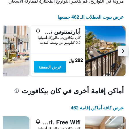
مرونة في التواريخ، قم بتغيير التواريخ المُختارة لمقارنة الأسعار.
قبل
الإقامة
يتضمن
عرض بيوت العطلات الـ 462 جميعها
المخطط
التالي
1
أبارتمنتوس تشارليس كان بيكافورت
محور
كان بيكافورت, مالوركا, أسبانيا
Y
0.5 كيلومتر عن وسط المدينة
الذي
يعرض
متوسط
292 ﷼
سعر
غرفة
عرض الصفقة
أماكن إقامة أخرى في كان بيكافورت
عرض كافة أماكن إقامة 462
Can Confit - Apartment In Can Picafort. Free Wifi
كان بيكافورت, مالوركا, أسبانيا