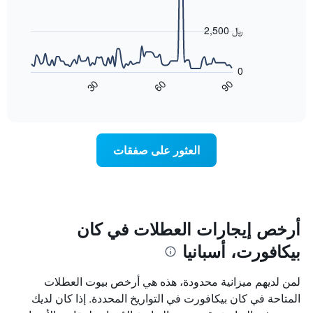
data
الذي
points.
يعرض
2,500 ﷼
أيام
يعرض
الأسبوع.
المخطط
يتضمن
0
التالي
المخطط
60
90
30
كيفية
End
التالي
of
تغير
1
interactive
سعر
chart
محور
غرفة
Y
عند
الذي
العثور على صفقات
اقتراب
يعرض
تاريخ
متوسط
الإقامة
سعر
يتضمن
غرفة
المخطط
1
أرخص إيجارات العطلات في كان
محور
بيكافورت، أسبانيا
X
الذي
يعرض
لمن لديهم ميزانية محدودة، هذه هي أرخص بيوت العطلات
عدد
المتاحة في كان بيكافورت في التواريخ المحددة. إذا كان لديك
الأيام