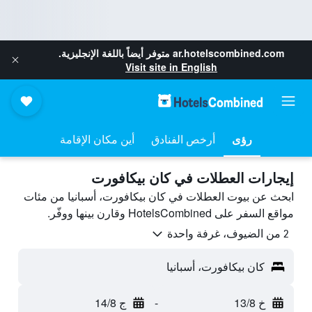
ar.hotelscombined.com
متوفر أيضاً باللغة الإنجليزية.
Visit site in English
رؤى
أرخص الفنادق
أين مكان الإقامة
إيجارات العطلات في كان بيكافورت
ابحث عن بيوت العطلات في كان بيكافورت، أسبانيا من مئات
مواقع السفر على HotelsCombined وقارن بينها ووفّر.
2 من الضيوف، غرفة واحدة
كان بيكافورت، أسبانيا
خ 13/8
-
ج 14/8