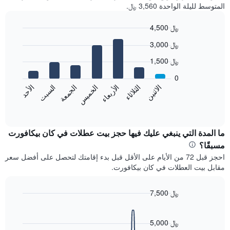
المتوسط لليلة الواحدة 3,560 ﷼.
4,500 ﷼
Bar
Chart
3,000 ﷼
graphic.
chart
with
1,500 ﷼
7
bars.
0
الاثنين
الخميس
الأحد
الأربعاء
السبت
الثلاثاء
الجمعة
يعرض
المخطط
End
of
التالي
interactive
متوسط
chart
سعر
ما المدة التي ينبغي عليك فيها حجز بيت عطلات في كان بيكافورت
غرفة
مسبقًا؟
كل
احجز قبل 72 من الأيام على الأقل قبل بدء إقامتك لتحصل على أفضل سعر
يوم
مقابل بيت العطلات في كان بيكافورت.
في
الأسبوع
يتضمن
7,500 ﷼
المخطط
Line
Chart
1
graphic.
chart
محور
with
5,000 ﷼
X
90