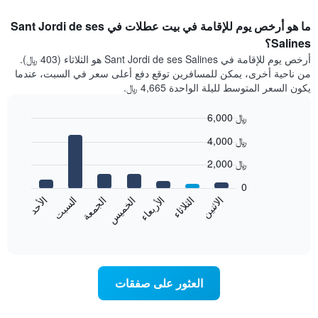
ما هو أرخص يوم للإقامة في بيت عطلات في Sant Jordi de ses
Salines؟
أرخص يوم للإقامة في Sant Jordi de ses Salines هو الثلاثاء (403 ﷼).
من ناحية أخرى، يمكن للمسافرين توقع دفع أعلى سعر في السبت، عندما
يكون السعر المتوسط لليلة الواحدة 4,665 ﷼.
6,000 ﷼
Bar
Chart
4,000 ﷼
graphic.
chart
with
2,000 ﷼
7
bars.
0
الاثنين
الخميس
الأحد
الأربعاء
السبت
الثلاثاء
الجمعة
يعرض
المخطط
End
of
التالي
interactive
متوسط
chart
سعر
غرفة
العثور على صفقات
كل
يوم
في