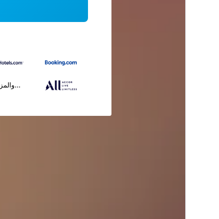
...والمز