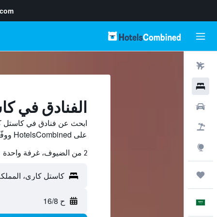
.com
رحلات طيران
فنادق
الفنادق في كا
سيارات
ابحث عن فنادق في كاستل كا
حزم العروض
على HotelsCombined ووفّر.
استكشاف
2 من الضيوف، غرفة واحدة
رحلات
ح 16/8
العَرَبِيَّة