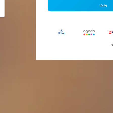
بحث
يد