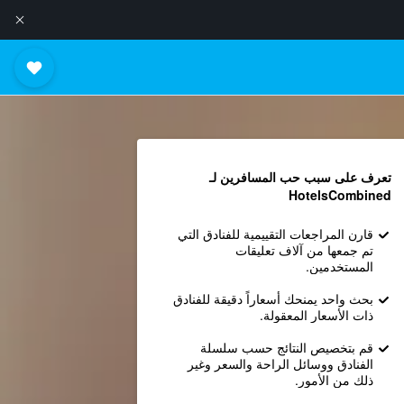
تعرف على سبب حب المسافرين لـ
HotelsCombined
قارن المراجعات التقييمية للفنادق التي
تم جمعها من آلاف تعليقات
المستخدمين.
بحث واحد يمنحك أسعاراً دقيقة للفنادق
ذات الأسعار المعقولة.
قم بتخصيص النتائج حسب سلسلة
الفنادق ووسائل الراحة والسعر وغير
ذلك من الأمور.