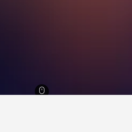
إنجلترا
243,255
سومرست
3,067
كاستل كاري
32