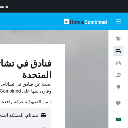
.com
رحلات طيران
فنادق
فنادق في تشات
سيارات
المتحدة
حزم العروض
ابحث عن فنادق في تشاتام، 
استكشاف
وقارن بينها على HotelsCombined ووفّر.
2 من الضيوف، غرفة واحدة
رحلات
العَرَبِيَّة