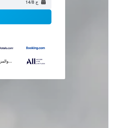
ج 14/8
...والمز