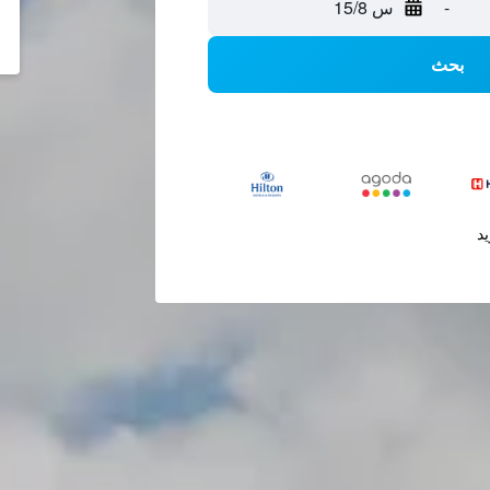
-
س 15/8
بحث
يد