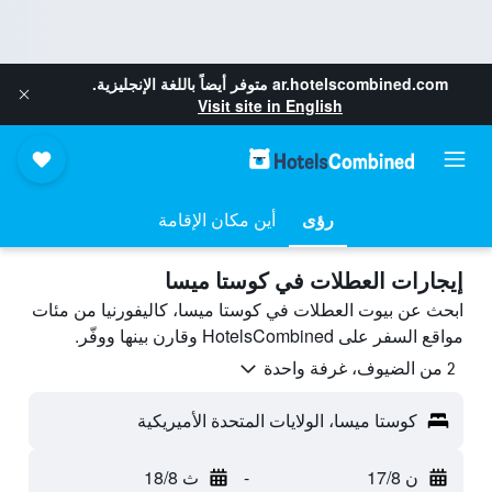
ar.hotelscombined.com
متوفر أيضاً باللغة الإنجليزية.
Visit site in English
رؤى
أين مكان الإقامة
إيجارات العطلات في كوستا ميسا
ابحث عن بيوت العطلات في كوستا ميسا، كاليفورنيا من مئات
مواقع السفر على HotelsCombined وقارن بينها ووفّر.
2 من الضيوف، غرفة واحدة
كوستا ميسا، الولايات المتحدة الأميريكية
ن 17/8
-
ث 18/8