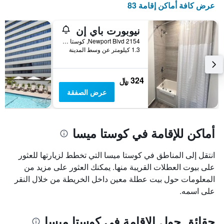
عرض كافة أماكن إقامة 83
الذي
يعرض
أيام
نيوبورت باي إن
الأسبوع.
2154 Newport Blvd, كوستا ميسا, CA, الولايات المتحدة الأميريكية
يتضمن
1.3 كيلومتر عن وسط المدينة
المخطط
التالي
1
324 ﷼
محور
عرض الصفقة
Y
الذي
يعرض
متوسط
أماكن للإقامة في كوستا ميسا
سعر
غرفة
انتقل إلى المناطق في كوستا ميسا التي تخطط لزيارتها للعثور
على بيوت العطلات القريبة منها. يمكنك العثور على مزيد من
المعلومات حول بيت عطلة معين داخل الخريطة من خلال النقر
على اسمه.
حقائق حول الإقامة في كوستا ميسا