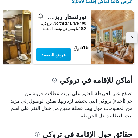
عرض كافة أماكن إقامة 2,069
نورثستار ريزورت باي فايل ريزورتس
100 Northstar Drive, تروكي, CA, الولايات المتحدة الأميريكية
8.2 كيلومتر عن وسط المدينة
515 ﷼
عرض الصفقة
أماكن للإقامة في تروكي
تصفح عبر الخريطة للعثور على بيوت عطلات قريبة من
حي(أحياء) تروكي التي تخطط لزيارتها. يمكن الوصول إلى مزيد
من المعلومات حول بيت عطلة معين من خلال النقر على اسم
بيت العطلة داخل الخريطة.
حقائق حول الإقامة في تروكي