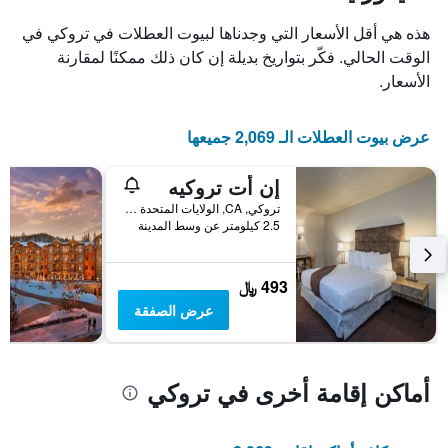
X
الذي
هذه هي أقل الأسعار التي وجدناها لبيوت العطلات في تروكي في
يعرض
الوقت الحالي. فكّر بتواريخ بديلة إن كان ذلك ممكنًا لمقارنة
أيام
الأسعار.
الأسبوع.
يتضمن
المخطط
عرض بيوت العطلات الـ 2,069 جميعها
التالي
1
محور
إن أت تروكيه
Y
تروكي, CA, الولايات المتحدة الأميريكية
الذي
2.5 كيلومتر عن وسط المدينة
يعرض
متوسط
سعر
493 ﷼
غرفة
عرض الصفقة
أماكن إقامة أخرى في تروكي