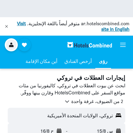
ar.hotelscombined.com
متوفر أيضاً باللغة الإنجليزية.
Visit
site in English
رؤى
أرخص الفنادق
أين مكان الإقامة
إيجارات العطلات في تروكي
ابحث عن بيوت العطلات في تروكي، كاليفورنيا من مئات
مواقع السفر على HotelsCombined وقارن بينها ووفّر.
2 من الضيوف، غرفة واحدة
تروكي، الولايات المتحدة الأميريكية
س 15/8
-
ح 16/8