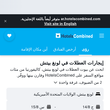
ar.hotelscombined.com
متوفر أيضاً باللغة الإنجليزية.
Visit site in English
رؤى
أرخص الفنادق
أين مكان الإقامة
إيجارات العطلات في لونغ بيتش
ابحث عن بيوت العطلات في لونغ بيتش، كاليفورنيا من مئات
مواقع السفر على HotelsCombined وقارن بينها ووفّر.
2 من الضيوف، غرفة واحدة
لونغ بيتش، الولايات المتحدة الأميريكية
ج 14/8
-
س 15/8