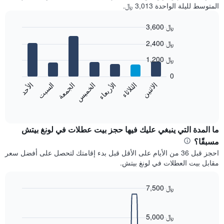
المتوسط لليلة الواحدة 3,013 ﷼.
3,600 ﷼
Bar
Chart
2,400 ﷼
graphic.
chart
with
1,200 ﷼
7
bars.
0
الاثنين
الخميس
الأحد
الأربعاء
السبت
الثلاثاء
الجمعة
يعرض
المخطط
End
of
التالي
interactive
متوسط
chart
سعر
ما المدة التي ينبغي عليك فيها حجز بيت عطلات في لونغ بيتش
غرفة
مسبقًا؟
كل
احجز قبل 36 من الأيام على الأقل قبل بدء إقامتك لتحصل على أفضل سعر
يوم
مقابل بيت العطلات في لونغ بيتش.
في
الأسبوع
يتضمن
7,500 ﷼
المخطط
Line
Chart
1
graphic.
chart
محور
with
5,000 ﷼
X
90