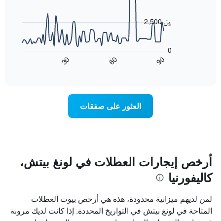
data
الذي
points.
يعرض
2,500 ﷼
أيام
يعرض
الأسبوع.
المخطط
يتضمن
0
التالي
المخطط
60
90
30
كيفية
End
التالي
of
تغير
1
interactive
سعر
chart
محور
غرفة
Y
عند
الذي
العثور على صفقات
اقتراب
يعرض
تاريخ
متوسط
الإقامة
سعر
يتضمن
غرفة
المخطط
1
أرخص إيجارات العطلات في لونغ بيتش،
محور
كاليفورنيا
X
الذي
يعرض
لمن لديهم ميزانية محدودة، هذه هي أرخص بيوت العطلات
عدد
المتاحة في لونغ بيتش في التواريخ المحددة. إذا كانت لديك مرونة
الأيام