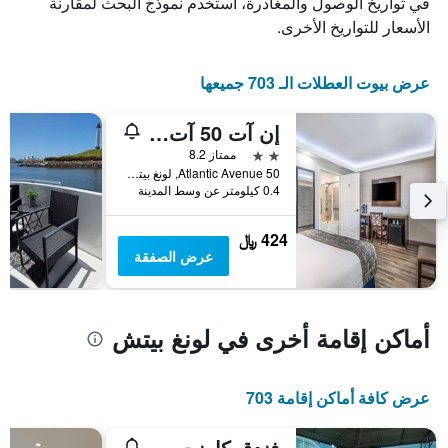
في تواريخ الوصول والمغادرة، استخدم نموذج البحث لمقارنة
قبل
الإقامة
الأسعار للتواريخ الأخرى.
يتضمن
المخطط
التالي
عرض بيوت العطلات الـ 703 جميعها
1
محور
إن آت 50 آت لونج بيتش كونفينشين سنتر
Y
الذي
2 نجمتين
ممتاز 8.2
يعرض
50 Atlantic Avenue, لونغ بيتش, CA, الولايات المتحدة الأميريكية
0.4 كيلومتر عن وسط المدينة
متوسط
سعر
غرفة
424 ﷼
عرض الصفقة
أماكن إقامة أخرى في لونغ بيتش
عرض كافة أماكن إقامة 703
فندق كارنت