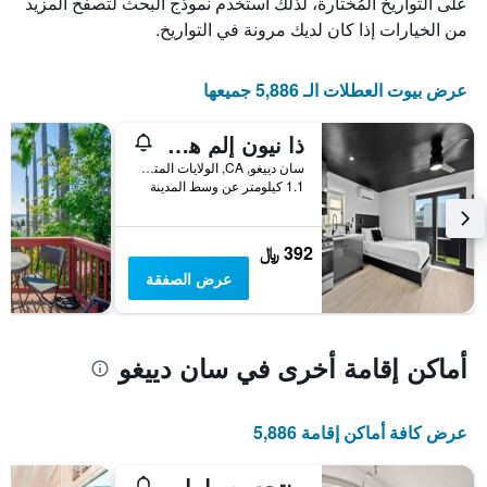
على التواريخ المُختارة، لذلك استخدم نموذج البحث لتصفح المزيد
قبل
الإقامة
من الخيارات إذا كان لديك مرونة في التواريخ.
يتضمن
المخطط
التالي
عرض بيوت العطلات الـ 5,886 جميعها
1
محور
ذا نيون إلم هوتل
Y
الذي
سان دييغو, CA, الولايات المتحدة الأميريكية
1.1 كيلومتر عن وسط المدينة
يعرض
متوسط
سعر
غرفة
392 ﷼
عرض الصفقة
أماكن إقامة أخرى في سان دييغو
عرض كافة أماكن إقامة 5,886
منتجع وسبا بارادايس بوينت