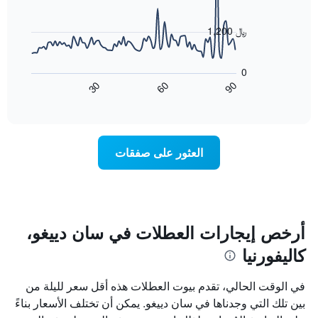
data
الذي
points.
يعرض
1,200 ﷼
أيام
يعرض
الأسبوع.
المخطط
يتضمن
0
التالي
المخطط
60
90
30
كيفية
End
التالي
of
تغير
1
interactive
سعر
chart
محور
غرفة
Y
عند
الذي
العثور على صفقات
اقتراب
يعرض
تاريخ
متوسط
الإقامة
سعر
يتضمن
غرفة
المخطط
1
أرخص إيجارات العطلات في سان دييغو،
محور
كاليفورنيا
X
الذي
يعرض
في الوقت الحالي، تقدم بيوت العطلات هذه أقل سعر لليلة من
عدد
بين تلك التي وجدناها في سان دييغو. يمكن أن تختلف الأسعار بناءً
الأيام