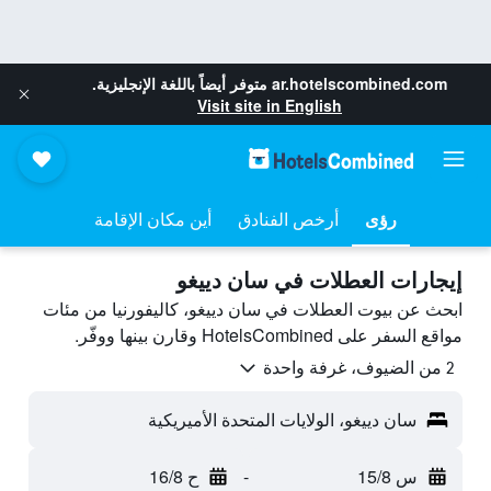
ar.hotelscombined.com
متوفر أيضاً باللغة الإنجليزية.
Visit site in English
رؤى
أرخص الفنادق
أين مكان الإقامة
إيجارات العطلات في سان دييغو
ابحث عن بيوت العطلات في سان دييغو، كاليفورنيا من مئات
مواقع السفر على HotelsCombined وقارن بينها ووفّر.
2 من الضيوف، غرفة واحدة
سان دييغو، الولايات المتحدة الأميريكية
س 15/8
-
ح 16/8