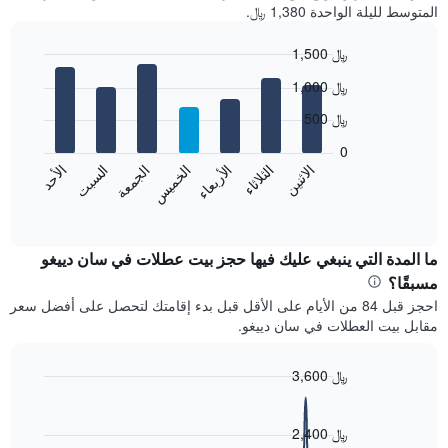
المتوسط لليلة الواحدة 1,380 ﷼.
1,500 ﷼
Bar
Chart
1,000 ﷼
graphic.
chart
with
500 ﷼
7
bars.
0
الاثنين
الخميس
الأحد
الأربعاء
السبت
الثلاثاء
الجمعة
يعرض
المخطط
End
of
التالي
interactive
متوسط
chart
سعر
ما المدة التي ينبغي عليك فيها حجز بيت عطلات في سان دييغو
غرفة
مسبقًا؟
كل
احجز قبل 84 من الأيام على الأقل قبل بدء إقامتك لتحصل على أفضل سعر
يوم
مقابل بيت العطلات في سان دييغو.
في
الأسبوع
يتضمن
3,600 ﷼
المخطط
Line
Chart
1
graphic.
chart
محور
with
2,400 ﷼
X
90