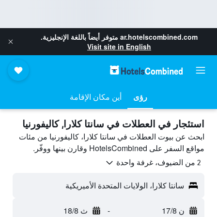
ar.hotelscombined.com
متوفر أيضاً باللغة الإنجليزية.
Visit site in English
رؤى
أين مكان الإقامة
استئجار في العطلات في سانتا كلارا, كاليفورنيا
ابحث عن بيوت العطلات في سانتا كلارا، كاليفورنيا من مئات
مواقع السفر على HotelsCombined وقارن بينها ووفّر.
2 من الضيوف، غرفة واحدة
سانتا كلارا، الولايات المتحدة الأميريكية
ن 17/8
-
ث 18/8