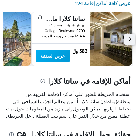
عرض كافة أماكن إقامة 124
الذي
يعرض
أيام
سانتا كلارا ماريوت
الأسبوع.
4 نجوم
ممتاز 8.1
يتضمن
2700 Mission College Boulevard, سانتا كلارا, CA, الولايات المتحدة الأميريكية
المخطط
4.4 كيلومتر عن وسط المدينة
التالي
1
583 ﷼
محور
عرض الصفقة
Y
الذي
يعرض
متوسط
أماكن للإقامة في سانتا كلارا
سعر
غرفة
استخدم الخريطة للعثور على أماكن الإقامة القريبة من
منطقة(مناطق) سانتا كلارا أو من معالم الجذب السياحي التي
تخطط لزيارتها. يمكن الوصول إلى مزيد من المعلومات حول بيت
عطلة معين من خلال النقر على اسم بيت العطلة داخل الخريطة.
حقائق حول الإقامة في سانتا كلارا, CA