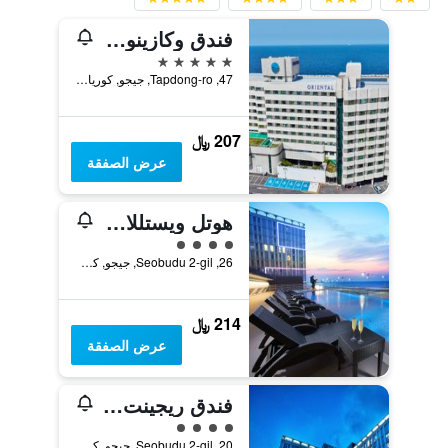
فندق وكازينو جيجو أورينتال
5 نجوم
47, Tapdong-ro, جيجو, كوريا الجنوبية
207 ﷼
عرض الصفقة
هوتل ويستللارك جيجو
تقييم فئة 4
26, Seobudu 2-gil, جيجو, كوريا الجنوبية
214 ﷼
عرض الصفقة
فندق ريجينت مارين ذا بلو
تقييم فئة 4
20, Seobudu 2-gil, جيجو, كوريا الجنوبية