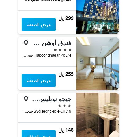
299 ﷼
عرض الصفقة
فندق أوشن سويتس جيجو
تقييم فئة 4
74, Tapdonghaean-ro, جيجو, كوريا الجنوبية
255 ﷼
عرض الصفقة
جيجو نوبليس توريست هوتل
3 نجوم
19, Wolseong-ro 4-Gil, جيجو, كوريا الجنوبية
148 ﷼
عرض الصفقة