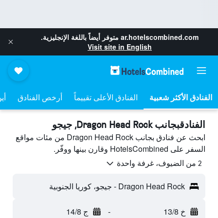
ar.hotelscombined.com
متوفر أيضاً باللغة الإنجليزية.
Visit site in English
الفنادق الأعلى تقييماً
أرخص الفنادق
أي
الفنادقبجانب Dragon Head Rock, جيجو
ابحث عن فنادق بجانب Dragon Head Rock من مئات مواقع
السفر على HotelsCombined وقارن بينها ووفّر.
2 من الضيوف، غرفة واحدة
Dragon Head Rock - جيجو، كوريا الجنوبية
خ 13/8
-
ج 14/8