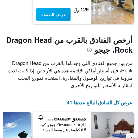
129 ﷼
عرض الصفقة
أرخص الفنادق بالقرب من Dragon Head
Rock، جيجو
من بين جميع الفنادق التي وجدناها بالقرب من Dragon Head
Rock، فإن أسعار أماكن الإقامة هذه هي الأرخص. إذا كانت لديك
مرونة في تواريخ الوصول والمغادرة، استخدم نموذج البحث
لمقارنة الأسعار للتواريخ الأخرى.
عرض كل الفنادق البالغ عددها 41
ميسو جيست هاوس
41, Gwandeok-ro, جيجو, كوريا الجنوبية
0.5 كيلومتر عن وسط المدينة