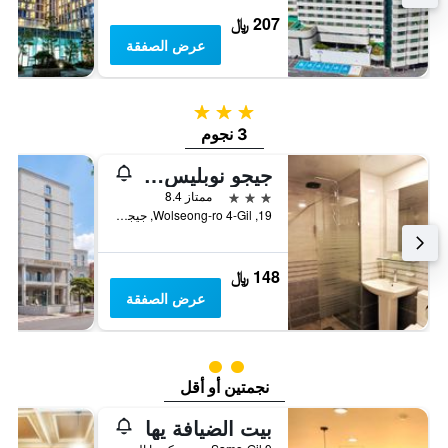
207 ﷼
عرض الصفقة
3 نجوم
3 نجوم
جيجو نوبليس توريست هوتل
3 نجوم
ممتاز 8.4
19, Wolseong-ro 4-Gil, جيجو, كوريا الجنوبية
148 ﷼
عرض الصفقة
تقييم فئة 2
نجمتين أو أقل
بيت الضيافة يها