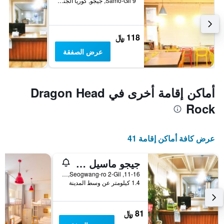
9 Samo-Gil, جيجو, كوريا الجنوبية
118 ﷼
عرض الصفقة
أماكن إقامة أخرى في Dragon Head
Rock
عرض كافة أماكن إقامة 41
جيجو ماسيل جيست هاوس - دار ضيافة
11-16, Seogwang-ro 2-Gil, جيجو, كوريا الجنوبية
1.4 كيلومتر عن وسط المدينة
81 ﷼