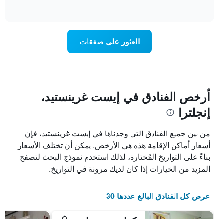
بالنجوم.
of
الغرفة
interactive
يتضمن
خلال
chart
المخطط
عطلة
1
نهاية
العثور على صفقات
محور
هذا
Y
الأسبوع
الذي
الذي
يعرض
عُثر
متوسط
عليه
سعر
خلال
أرخص الفنادق في إيست غرينستيد،
الغرفة
آخر
هذه
إنجلترا
3
الليلة
أيام
الذي
مع
من بين جميع الفنادق التي وجدناها في إيست غرينستيد، فإن
عُثر
التصنيف
عليه
أسعار أماكن الإقامة هذه هي الأرخص. يمكن أن تختلف الأسعار
حسب
خلال
بناءً على التواريخ المُختارة، لذلك استخدم نموذج البحث لتصفح
النجوم
آخر
يتضمن
المزيد من الخيارات إذا كان لديك مرونة في التواريخ.
3
المخطط
أيام
1
محور
عرض كل الفنادق البالغ عددها 30
X
الذي