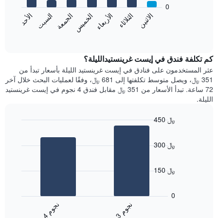
bars.
0
الشهور.
الاثنين
الخميس
الأحد
الأربعاء
السبت
الثلاثاء
الجمعة
يتضمن
يعرض
المخطط
المخطط
End
التالي
of
التالي
interactive
1
متوسط
chart
محور
سعر
كم تكلفة فندق في إيست غرينستيدالليلة؟
Y
غرفة
عثر المستخدمون على فنادق في إيست غرينستيد الليلة بأسعار تبدأ من
الذي
كل
351 ﷼، ويصل متوسط تكلفتها إلى 681 ﷼، وفقًا لعمليات البحث خلال آخر
يعرض
يوم
72 ساعة. تبدأ الأسعار من 351 ﷼ مقابل فندق 4 نجوم في إيست غرينستيد
متوسط
في
الليلة.
سعر
الأسبوع
غرفة
يتضمن
450 ﷼
المخطط
Bar
1
Chart
graphic.
chart
محور
300 ﷼
with
X
2
الذي
bars.
يعرض
150 ﷼
أيام
يعرض
الأسبوع.
المخطط
0
يتضمن
التالي
ن
م
ن
م
المخطط
متوسط
3
ج
و
4
ج
و
التالي
End
سعر