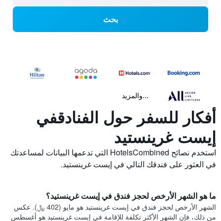
بحث
...والمزيد
أفكار للسفر حول الفنادقفي
إيست غرينستيد
استخدم نصائح HotelsCombined التي تدعمها البيانات لمساعدتك
في العثور على فندقك التالي في إيست غرينستيد.
ما هو الشهر الأرخص لحجز فندق في إيست غرينستيد؟
الشهر الأرخص لحجز فندق في إيست غرينستيد هو مايو (402 ﷼). عكس
من ذلك، فإن الشهر الأكثر تكلفة للإقامة في إيست غرينستيد هو أغسطس