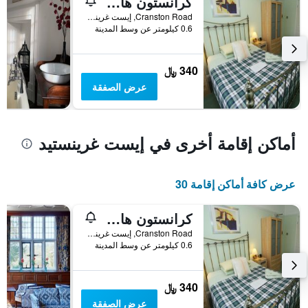
كرانستون هاوس
يعرض
Cranston Road, إيست غرينستيد, المملكة المتحدة
فئات
0.6 كيلومتر عن وسط المدينة
الفنادق
بالنجوم.
يتضمن
340 ﷼
المخطط
1
عرض الصفقة
محور
Y
الذي
يعرض
أماكن إقامة أخرى في إيست غرينستيد
متوسط
سعر
غرفة
عرض كافة أماكن إقامة 30
في
عطلة
نهاية
كرانستون هاوس
هذا
Cranston Road, إيست غرينستيد, المملكة المتحدة
الأسبوع
0.6 كيلومتر عن وسط المدينة
خلال
آخر
3
340 ﷼
أيام
عرض الصفقة