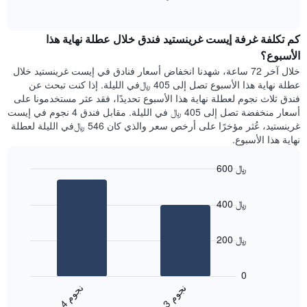
1
of
الغرفة
interactive
محور
هذه
chart
Y
كم تكلفة غرفة إيست غرينستيد فندق خلال عطلة نهاية هذا
الليلة
الذي
الذي
الأسبوع؟
يعرض
عُثر
خلال آخر 72 ساعة، شهدنا انخفاض أسعار فنادق في إيست غرينستيد خلال
متوسط
عليه
عطلة نهاية هذا الأسبوع تصل إلى 405 ﷼في الليلة. إذا كنت تبحث عن
سعر
خلال
فندق ثلاث نجوم لعطلة نهاية هذا الأسبوع تحديدًا، فقد عثر مستخدمونا على
غرفة
آخر
أسعار منخفضة تصل إلى 405 ﷼ في الليلة. مقابل فندق 4 نجوم في إيست
3
غرينستيد، عُثر مؤخرًا على أرخص سعر والذي كان 546 ﷼في الليلة لعطلة
أيام
نهاية هذا الأسبوع.
مع
التصنيف
600 ﷼
حسب
النجوم
Bar
Chart
graphic.
يتضمن
chart
400 ﷼
with
المخطط
2
1
bars.
محور
200 ﷼
X
يعرض
التي
المخطط
تعرض
0
التالي
فئات
ن
م
ن
م
متوسط
الفنادق
3
ج
و
4
ج
و
End
سعر