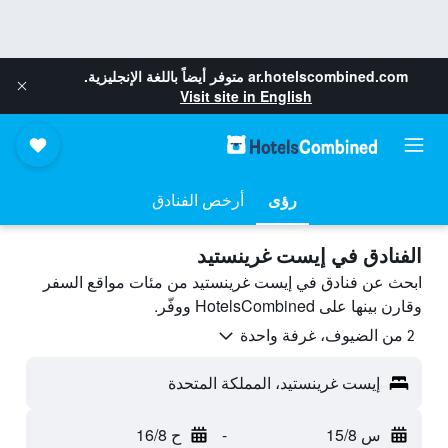
ar.hotelscombined.com
متوفر أيضاً باللغة الإنجليزية.
Visit site in English
رؤى
أرخص الفنادق
الفنادق في إيست غرينستيد
ابحث عن فنادق في إيست غرينستيد من مئات مواقع السفر
وقارن بينها على HotelsCombined ووفّر.
2 من الضيوف، غرفة واحدة
إيست غرينستيد، المملكة المتحدة
س 15/8
-
ح 16/8