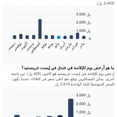
(2,443 ﷼).
3,000 ﷼
Bar
Chart
2,000 ﷼
graphic.
chart
with
1,000 ﷼
12
bars.
0
فبراير
مايو
أغسطس
نوفمبر
يناير
أبريل
يوليو
أكتوبر
مارس
يونيو
سبتمبر
ديسمبر
يعرض
المخطط
End
of
التالي
interactive
متوسط
chart
سعر
ما هو أرخص يوم للإقامة في فندق في إيست غرينستيد؟
غرفة
أرخص يوم للإقامة في إيست غرينستيد هو الاثنين (425 ﷼). من ناحية
كل
أخرى، يمكن للمسافرين توقع دفع أعلى سعر في الثلاثاء، عندما يكون
شهر
السعر المتوسط لليلة الواحدة 2,619 ﷼.
يتضمن
المخطط
3,000 ﷼
1
Bar
محور
Chart
2,000 ﷼
graphic.
chart
X
with
الذي
1,000 ﷼
7
يعرض