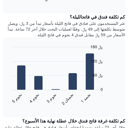
التالي
of
التالي
interactive
1
متوسط
chart
محور
سعر
كم تكلفة فندق في فاتحالليلة؟
Y
غرفة
عثر المستخدمون على فنادق في فاتح الليلة بأسعار تبدأ من 3 ﷼، ويصل
الذي
كل
متوسط تكلفتها إلى 49 ﷼، وفقًا لعمليات البحث خلال آخر 72 ساعة. تبدأ
يعرض
يوم
الأسعار من 59 ﷼ مقابل فندق 4 نجوم في فاتح الليلة.
متوسط
في
سعر
الأسبوع
180 ﷼
غرفة
يتضمن
Bar
المخطط
Chart
graphic.
chart
1
120 ﷼
with
محور
5
X
bars.
60 ﷼
الذي
يعرض
يعرض
أيام
المخطط
0
الأسبوع.
التالي
ن
م
ن
م
ن
م
ن
ة
ن
ن
يتضمن
متوسط
3
ج
و
4
ج
و
5
ج
و
1
ج
م
2
ج
م
ت
ا
المخطط
End
سعر
of
التالي
الغرفة
interactive
1
هذه
chart
محور
كم تكلفة غرفة فاتح فندق خلال عطلة نهاية هذا الأسبوع؟
الليلة
Y
الذي
خلال آخر 72 ساعة، شهدنا انخفاض أسعار فنادق في فاتح خلال عطلة نهاية