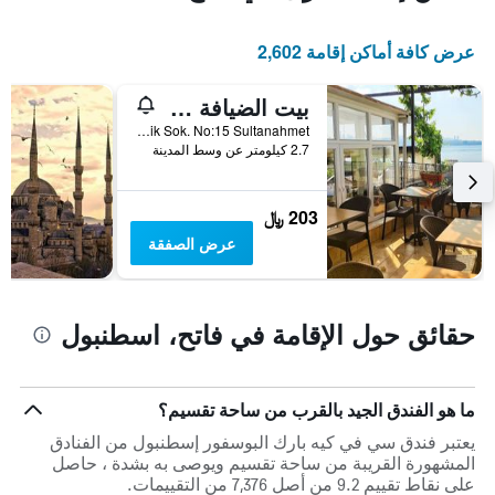
X
محور
Y
الذي
عرض كافة أماكن إقامة 2,602
الذي
يعرض
عدد
يعرض
الأيام
متوسط
بيت الضيافة مرمرة
قبل
سعر
Akbiyik Cad. Terbiyik Sok. No:15 Sultanahmet, اسطنبول, تركيا
غرفة
الإقامة
2.7 كيلومتر عن وسط المدينة
في
يتضمن
عطلة
المخطط
نهاية
التالي
203 ﷼
1
هذا
عرض الصفقة
محور
الأسبوع
Y
خلال
آخر
الذي
3
يعرض
حقائق حول الإقامة في فاتح، اسطنبول
أيام
متوسط
سعر
غرفة
ما هو الفندق الجيد بالقرب من ساحة تقسيم؟
يعتبر فندق سي في كيه بارك البوسفور إسطنبول من الفنادق
المشهورة القريبة من ساحة تقسيم ويوصى به بشدة ، حاصل
على نقاط تقييم 9.2 من أصل 7,376 من التقييمات.