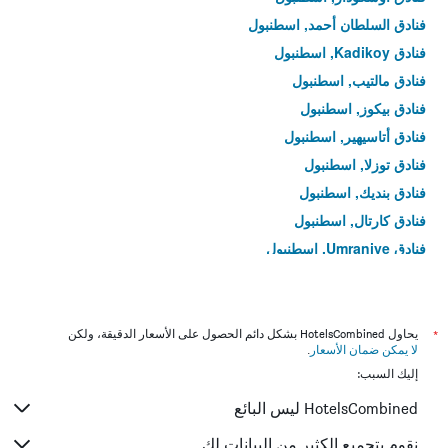
فنادق السلطان أحمد, اسطنبول
فنادق Kadikoy, اسطنبول
فنادق مالتيب, اسطنبول
فنادق بيكوز, اسطنبول
فنادق أتاسيهير, اسطنبول
فنادق توزلا, اسطنبول
فنادق بنديك, اسطنبول
فنادق كارتال, اسطنبول
فنادق Umraniye, اسطنبول
فنادق Galata, اسطنبول
فنادق باساكسيهير, اسطنبول
فنادق سانكيكتيب, اسطنبول
*
يحاول HotelsCombined بشكل دائم الحصول على الأسعار الدقيقة، ولكن
لا يمكن ضمان الأسعار
.
فنادق سيكميكوي, اسطنبول
إليك السبب:
فنادق جازياوسمانباسا, اسطنبول
HotelsCombined ليس البائع
فنادق سولتانبيلي, اسطنبول
فنادق Levent, اسطنبول
نقوم بتجميع الكثير من البيانات لك