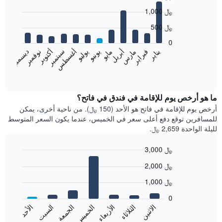
Bar
Chart
1,000 ﷼
graphic.
chart
with
500 ﷼
12
bars.
0
نوفمبر
فبراير
مايو
أغسطس
يناير
أبريل
يوليو
أكتوبر
مارس
يونيو
سبتمبر
ديسمبر
يعرض
المخطط
End
of
التالي
interactive
متوسط
chart
سعر
ما هو أرخص يوم للإقامة في فندق في فاتح؟
غرفة
أرخص يوم للإقامة في فاتح هو الأحد (150 ﷼). من ناحية أخرى، يمكن
كل
للمسافرين توقع دفع أعلى سعر في الخميس، عندما يكون السعر المتوسط
شهر
لليلة الواحدة 2,659 ﷼.
يتضمن
المخطط
3,000 ﷼
1
Bar
محور
Chart
2,000 ﷼
graphic.
chart
X
with
الذي
1,000 ﷼
7
يعرض
bars.
0
الشهور.
الاثنين
الخميس
الأحد
الأربعاء
السبت
الثلاثاء
الجمعة
يتضمن
يعرض
المخطط
المخطط
End