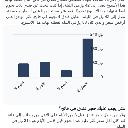
الذي
عُثر
هذا الأسبوع تصل إلى 42 ﷼في الليلة. إذا كنت تبحث عن فندق ثلاث نجوم
يعرض
عليه
لعطلة نهاية هذا الأسبوع تحديدًا، فقد عثر مستخدمونا على أسعار منخفضة
متوسط
خلال
تصل إلى 42 ﷼ في الليلة. مقابل فندق 4 نجوم في فاتح، عُثر مؤخرًا على
سعر
آخر
أرخص سعر والذي كان 88 ﷼في الليلة لعطلة نهاية هذا الأسبوع.
غرفة
3
أيام
240 ﷼
مع
Bar
Chart
التصنيف
graphic.
chart
حسب
160 ﷼
with
النجوم
4
يتضمن
bars.
80 ﷼
المخطط
1
يعرض
محور
المخطط
0
X
التالي
ن
ن
ن
م
ن
م
ن
م
التي
متوسط
3
ج
و
4
ج
و
5
ج
و
2
ج
م
ت
ا
تعرض
End
سعر
of
فئات
الغرفة
interactive
الفنادق
خلال
chart
بالنجوم.
متى يجب عليك حجز فندق في فاتح؟
عطلة
يتضمن
نهاية
وفّر من خلال حجز فندق قبل 6 من الأيام على الأقل من رحلتك إلى فاتح.
المخطط
هذا
لقد كان أقل سعر عُثر عليه عند الحجز قبل 6 من الأيام هو 314 ﷼ في
1
الأسبوع
الليلة.