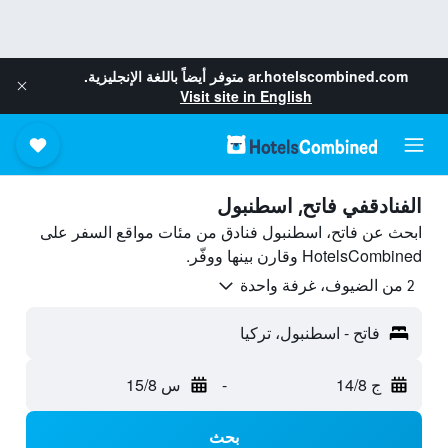
ar.hotelscombined.com
متوفر أيضاً باللغة الإنجليزية.
Visit site in English
الفنادقفي فاتح, اسطنبول
ابحث عن فاتح، اسطنبول فنادق من مئات مواقع السفر على
HotelsCombined وقارن بينها ووفّر.
2 من الضيوف، غرفة واحدة
فاتح - اسطنبول، تركيا
ج 14/8
-
س 15/8
بحث