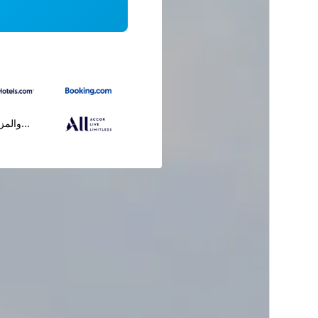
...والمز