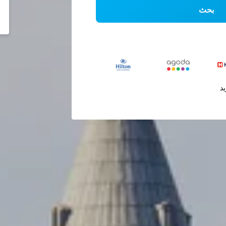
بحث
يد