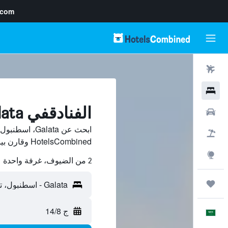
.com
رحلات طيران
فنادق
الفنادقفي Galata, اسطنبول
سيارات
ابحث عن alata
حزم العروض
HotelsCombined وقارن بينها ووفّر.
استكشاف
2 من الضيوف، غرفة واحدة
رحلات
ج 14/8
العَرَبِيَّة