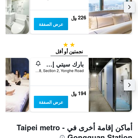
226 ﷼
عرض الصفقة
2 نجمتين
نجمتين أو أقل
بارك سيتي إن آند هوستل - يونغي تايبي
3F, No. 168, Section 2, Yonghe Road, مدينة تايبيه, تايوان
194 ﷼
عرض الصفقة
أماكن إقامة أخرى في Taipei metro -
Gongguan Station