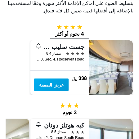
بتسليط الضوء على أماكن الإقامة الأكثر شهرة وفقًا لمستخدمينا
بالإضافة إلى أفضلها قيمة ضمن كل فئة فندق.
4 نجوم
4 نجوم أو أكثر
جست سليب تايبي نتو
4 نجوم
ممتاز 8.4
No.83, Sec. 4, Roosevelt Road, مدينة تايبيه, تايوان
338 ﷼
عرض الصفقة
3 نجوم
3 نجوم
كيه هوتلز دونان
3 نجوم
ممتاز 8.5
No. 238, Section 2, Dunnan South Road, مدينة تايبيه, تايوان