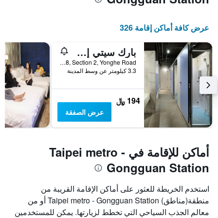
عرض كافة أماكن إقامة 326
بارك سيتي إن آند هوستل - يونغي تايبي
3F, No. 168, Section 2, Yonghe Road, مدينة تايبيه, تايوان
3.3 كيلومتر عن وسط المدينة
194 ﷼
عرض الصفقة
أماكن للإقامة في Taipei metro -
Gongguan Station
استخدم الخريطة للعثور على أماكن الإقامة القريبة من
منطقة(مناطق) Taipei metro - Gongguan Station أو من
معالم الجذب السياحي التي تخطط لزيارتها. يمكن للمستخدمين