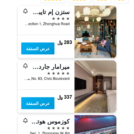
ستزن إم تايبي نورث جايت
4 نجوم
No. 3, Section 1, Zhonghua Road, مدينة تايبيه, تايوان
283 ﷼
عرض الصفقة
ميرامار جاردن تابييه
5 نجوم
No. 83, Civic Boulevard, مدينة تايبيه, تايوان
337 ﷼
عرض الصفقة
كوزموس هوتل ‪تايبيه‬
5 نجوم
No.43, Sec. 1, Zhongxiao W. Rd., مدينة تايبيه, تايوان