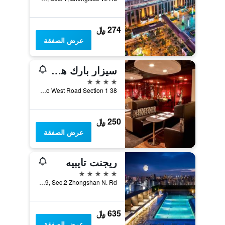
274 ﷼
عرض الصفقة
سيزار بارك هوتل تايبيه
4 نجوم
38 Chung Hsiao West Road Section 1, مدينة تايبيه, تايوان
250 ﷼
عرض الصفقة
ريجنت تايبيه
5 نجوم
No.3, Ln.39, Sec.2 Zhongshan N. Rd., مدينة تايبيه, تايوان
635 ﷼
عرض الصفقة