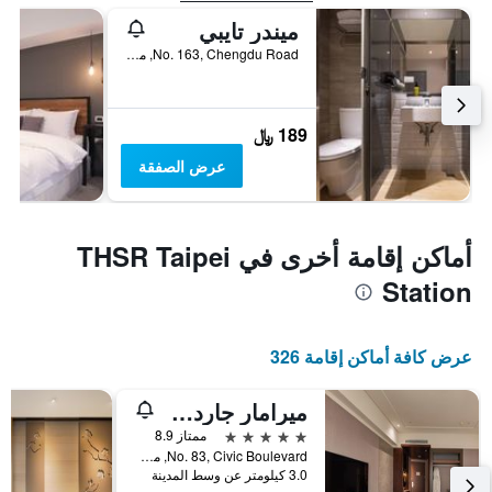
ميندر تايبي
No. 163, Chengdu Road, مدينة تايبيه, تايوان
189 ﷼
عرض الصفقة
أماكن إقامة أخرى في THSR Taipei
Station
عرض كافة أماكن إقامة 326
ميرامار جاردن تابييه
5 نجوم
ممتاز 8.9
No. 83, Civic Boulevard, مدينة تايبيه, تايوان
3.0 كيلومتر عن وسط المدينة