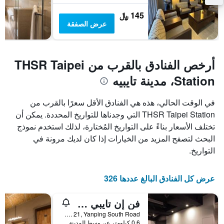
145 ﷼
عرض الصفقة
أرخص الفنادق بالقرب من THSR Taipei
Station، مدينة تايبيه
في الوقت الحالي، هذه هي الفنادق الأقل سعرًا بالقرب من
THSR Taipei Station التي وجدناها للتواريخ المحددة. يمكن أن
تختلف الأسعار بناءً على التواريخ المُختارة، لذلك استخدم نموذج
البحث لتصفح المزيد من الخيارات إذا كان لديك مرونة في
التواريخ.
عرض كل الفنادق البالغ عددها 326
فن إن تايبي هوستل
2F, No. 21, Yanping South Road, مدينة تايبيه, تايوان
0.6 كيلومتر عن وسط المدينة