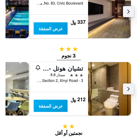
No. 83, Civic Boulevard, مدينة تايبيه, تايوان
337 ﷼
عرض الصفقة
3 نجوم
3 نجوم
تشيان هوتل - دونجمن
3 نجوم
ممتاز 8.8
3 - 12F, No. 163, Section 2, Xinyi Road, مدينة تايبيه, تايوان
212 ﷼
عرض الصفقة
2 نجمتين
نجمتين أو أقل