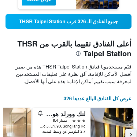
جميع الفنادق الـ 326 قرب THSR Taipei Station
أعلى الفنادق تقييما بالقرب من THSR
Taipei Station
قيّم مستخدمونا فنادق THSR Taipei Station هذه من ضمن
أفضل الأماكن للإقامة. ألق نظرة على تعليقات المستخدمين
لمعرفة سبب تقييم أماكن الإقامة هذه على أنها الأفضل.
عرض كل الفنادق البالغ عددها 326
لنك وورلد هوتل تايبيه
3 نجوم
ممتاز 8.4
No.5, Ln. 90, Songjiang Rd., مدينة تايبيه, تايوان
2.7 كيلومتر عن وسط المدينة