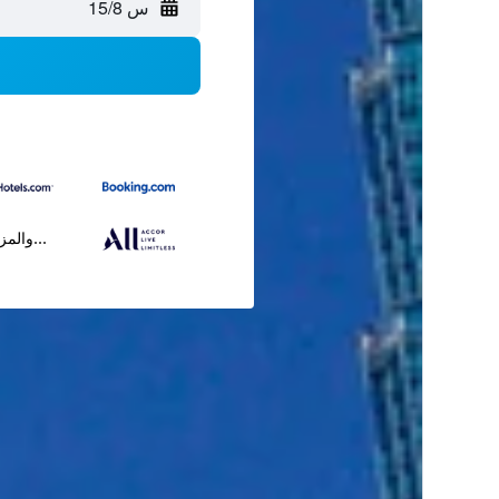
س 15/8
...والمز