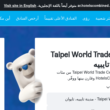
ar.hotelscombined
متوفر أيضاً باللغة الإنجليزية.
Visit site in English
رؤى
الفنادق الأعلى تقييماً
أرخص الفنادق
أين مكا
لفنادقبجانب Taipei World Trade
ابحث عن فنادق بجانب Taipei World Trade Center من مئات