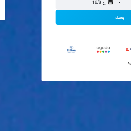
-
ح 16/8
بحث
يد