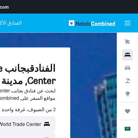
.com
رحلات طيران
فنادق
ا
سيارات
Center, مدينة تايبيه
حزم العروض
استكشاف
مواقع السفر على HotelsCombined وقارن بينها ووفّر.
2 من الضيوف، غرفة واحدة
رحلات
العَرَبِيَّة