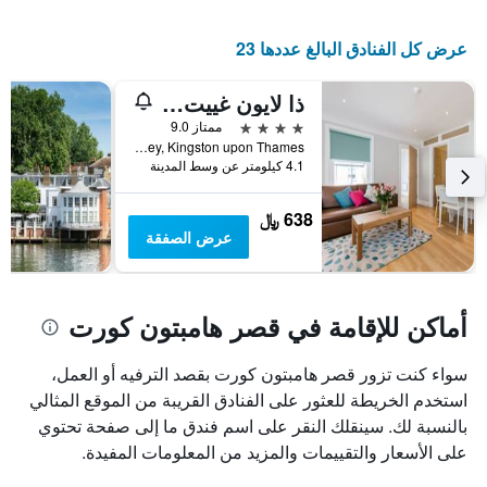
عرض كل الفنادق البالغ عددها 23
ذا لايون غييت ميوز
4 نجوم
ممتاز 9.0
Lion Gate, Hampton Court Road, East Molesey, Surrey, Kingston upon Thames, المملكة المتحدة
4.1 كيلومتر عن وسط المدينة
638 ﷼
عرض الصفقة
أماكن للإقامة في قصر هامبتون كورت
سواء كنت تزور قصر هامبتون كورت بقصد الترفيه أو العمل،
استخدم الخريطة للعثور على الفنادق القريبة من الموقع المثالي
بالنسبة لك. سينقلك النقر على اسم فندق ما إلى صفحة تحتوي
على الأسعار والتقييمات والمزيد من المعلومات المفيدة.