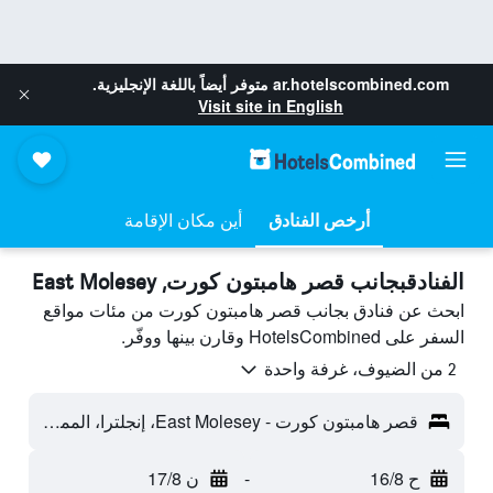
ar.hotelscombined.com
متوفر أيضاً باللغة الإنجليزية.
Visit site in English
أرخص الفنادق
أين مكان الإقامة
الفنادقبجانب قصر هامبتون كورت, East Molesey
ابحث عن فنادق بجانب قصر هامبتون كورت من مئات مواقع
السفر على HotelsCombined وقارن بينها ووفّر.
2 من الضيوف، غرفة واحدة
قصر هامبتون كورت - East Molesey، إنجلترا، المملكة المتحدة
ح 16/8
-
ن 17/8