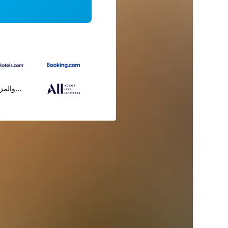
...والمز