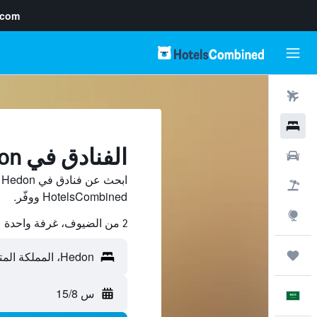
.com
رحلات طيران
فنادق
الفنادق في Hedon
سيارات
ا
حزم العروض
HotelsCombined ووفّر.
استكشاف
2 من الضيوف، غرفة واحدة
رحلات
س 15/8
العَرَبِيَّة