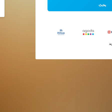
بحث
يد