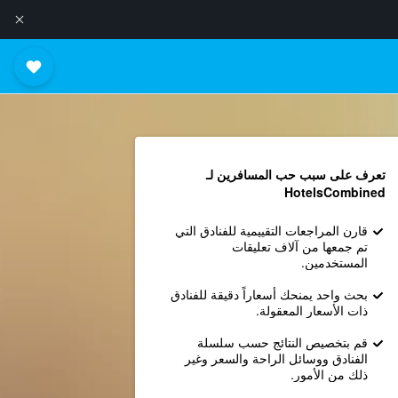
تعرف على سبب حب المسافرين لـ
HotelsCombined
قارن المراجعات التقييمية للفنادق التي
تم جمعها من آلاف تعليقات
المستخدمين.
بحث واحد يمنحك أسعاراً دقيقة للفنادق
ذات الأسعار المعقولة.
قم بتخصيص النتائج حسب سلسلة
الفنادق ووسائل الراحة والسعر وغير
ذلك من الأمور.