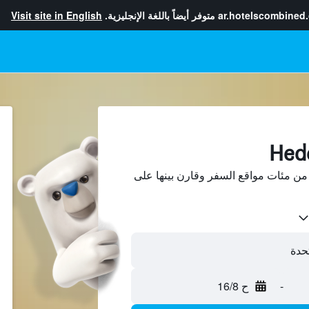
ar.hotelscombined
متوفر أيضاً باللغة الإنجليزية.
Visit site in English
بحث عن فنادق في Hedon من مئات مواقع السفر وقارن بينها على
-
ح 16/8