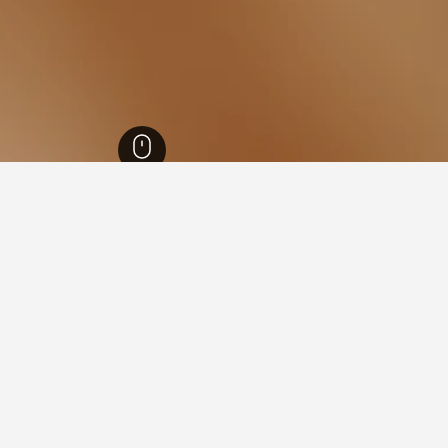
إنجلترا
243,260
Hedon
10
Hedon
فيها عند زيارة إنجلترا؟