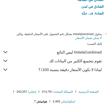
الفنادق في لندن
الفنادق في جدّة
الفنادق في القاهرة
*
يحاول HotelsCombined بشكل دائم الحصول على الأسعار الدقيقة، ولكن
لا يمكن ضمان الأسعار
.
إليك السبب:
HotelsCombined ليس البائع
نقوم بتجميع الكثير من البيانات لك
لماذا لا تكون الأسعار دقيقة بنسبة 100٪؟
الصفحة الرئيسية
المملكة المتحدة
314,761
إنجلترا
243,251
لينكولنشاير
2,462
هولبيتش
7