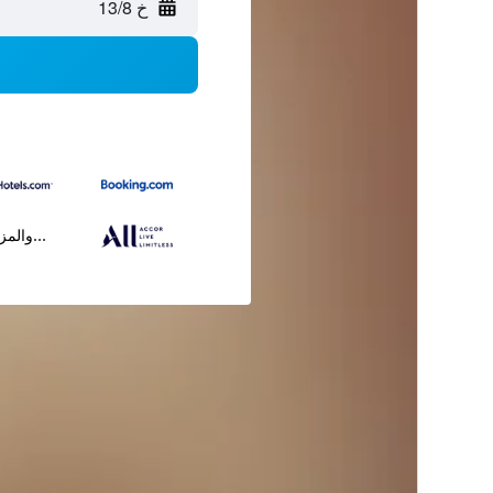
خ 13/8
...والمز