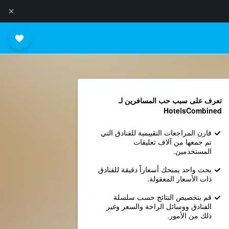
تعرف على سبب حب المسافرين لـ
HotelsCombined
قارن المراجعات التقييمية للفنادق التي
تم جمعها من آلاف تعليقات
المستخدمين.
بحث واحد يمنحك أسعاراً دقيقة للفنادق
ذات الأسعار المعقولة.
قم بتخصيص النتائج حسب سلسلة
الفنادق ووسائل الراحة والسعر وغير
ذلك من الأمور.