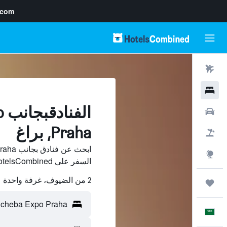
.com
رحلات طيران
فنادق
ال
سيارات
Praha, براغ
حزم العروض
استكشاف
السفر على HotelsCombined وقارن بينها ووفّر.
2 من الضيوف، غرفة واحدة
رحلات
العَرَبِيَّة