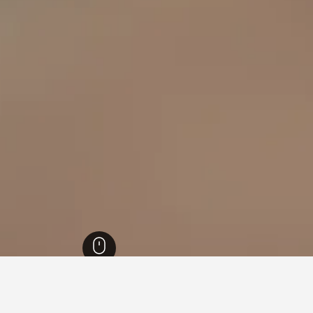
راغ
6,173
براغ 7
Incheba Expo Praha