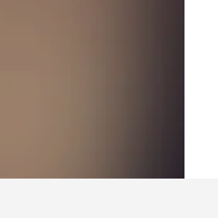
الصفحة الرئيسية
جمهورية التشيك
30,802
ب