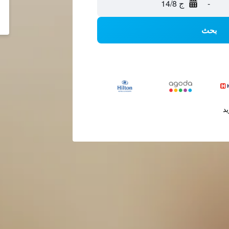
-
ج 14/8
بحث
يد