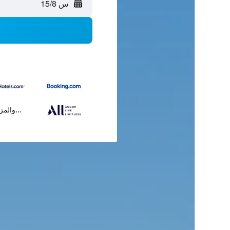
س 15/8
...والمز