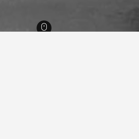
1,006,
كاليفورنيا
88,087
إينديان ويلس
174
إينديان ويلس
167
يجارات العطلات في إينديان ويلس
ما هو أرخص يوم للإقامة في بيت عطلات في إينديان ويلس؟
أرخص يوم للإقامة في إينديان ويلس هو الأربعاء (614 ﷼). من ناحي
للمسافرين توقع دفع أعلى سعر في الجمعة، عندما يكون السعر المتوسط لليل
الواحدة 2,064 ﷼.
2,400 ﷼