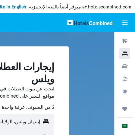
ar.hotelscombined.com
متوفر أيضاً باللغة الإنجليزية.
site in English
رحلات طيران
فنادق
إيجارات العطل
سيارات
ويلس
حزم العروض
ابحث عن بيوت العطلات في إي
استكشاف
مواقع السفر على HotelsCombined وقارن بينها ووفّر.
2 من الضيوف، غرفة واحدة
رحلات
إينديان ويلس، الولايا
العَرَبِيَّة