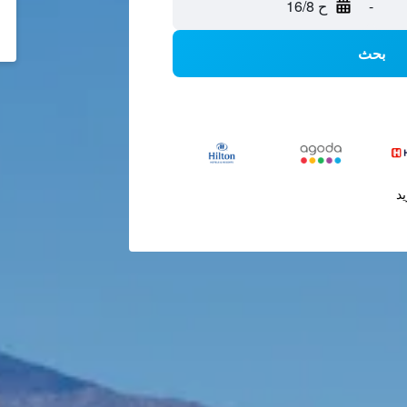
-
ح 16/8
بحث
يد