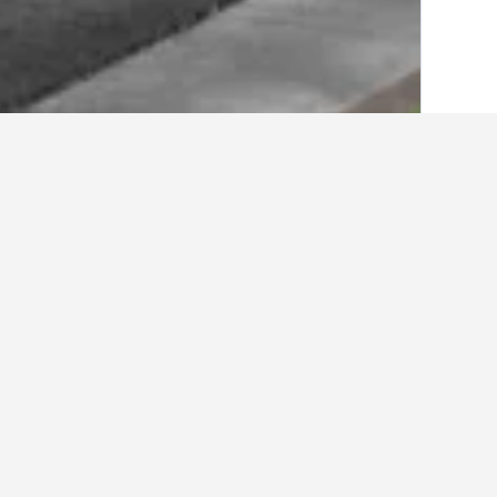
الصفحة الرئيسية
الولايات المتحدة الأميريكية
985
أفكار حول السفر لإ
استخدم نصائحنا المستندة إلى بيانات HotelsCombined لمساعدتك في العثور على إيجار إجازتك القادمة في إينديان ويلس.