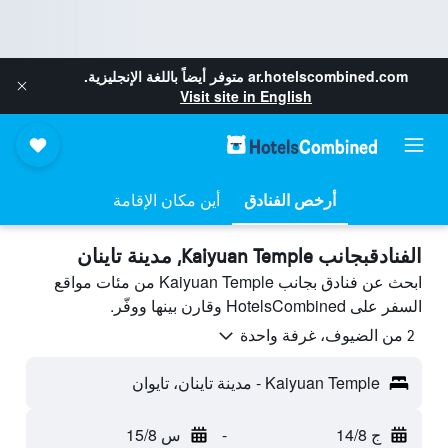
ar.hotelscombined.com
متوفر أيضاً باللغة الإنجليزية.
Visit site in English
أرخص الفنادق
أين مكان الإقامة
الفنادقبجانب Kaiyuan Temple, مدينة تاينان
ابحث عن فنادق بجانب Kaiyuan Temple من مئات مواقع
السفر على HotelsCombined وقارن بينها ووفّر.
2 من الضيوف، غرفة واحدة
Kaiyuan Temple - مدينة تاينان، تايوان
ج 14/8
-
س 15/8