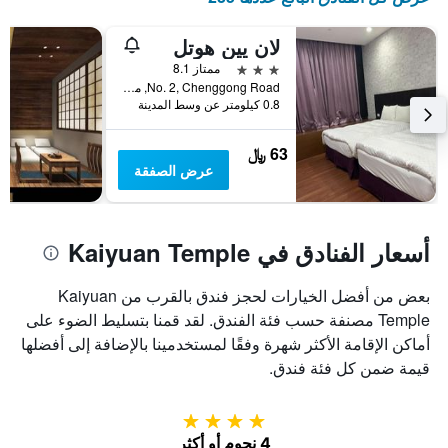
لان يين هوتل
3 نجوم
ممتاز 8.1
No. 2, Chenggong Road, مدينة تاينان, تايوان
0.8 كيلومتر عن وسط المدينة
63 ﷼
عرض الصفقة
أسعار الفنادق في Kaiyuan Temple
بعض من أفضل الخيارات لحجز فندق بالقرب من Kaiyuan
Temple مصنفة حسب فئة الفندق. لقد قمنا بتسليط الضوء على
أماكن الإقامة الأكثر شهرة وفقًا لمستخدمينا بالإضافة إلى أفضلها
قيمة ضمن كل فئة فندق.
4 نجوم
4 نجوم أو أكثر