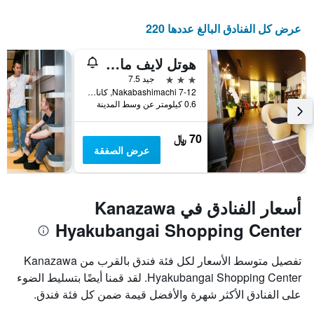
عرض كل الفنادق البالغ عددها 220
هوتل لايف ماكس كانازاوا إكيماي
3 نجوم
جيد 7.5
7-12 Nakabashimachi, كانازاوا, اليابان
0.6 كيلومتر عن وسط المدينة
70 ﷼
عرض الصفقة
أسعار الفنادق في Kanazawa
Hyakubangai Shopping Center
تفصيل متوسط الأسعار لكل فئة فندق بالقرب من Kanazawa
Hyakubangai Shopping Center. لقد قمنا أيضًا بتسليط الضوء
على الفنادق الأكثر شهرة والأفضل قيمة ضمن كل فئة فندق.