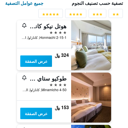
جميع عوامل التصفية
تصفية حسب تصنيف النجوم
هوتل نيكو كانازاوا
4 نجوم
2-15-1 Honmachi, كانازاوا, اليابان
324 ﷼
عرض الصفقة
طوكيو ستاي كانازاوا
4 نجوم
4-50 Minamicho, كانازاوا, اليابان
153 ﷼
عرض الصفقة