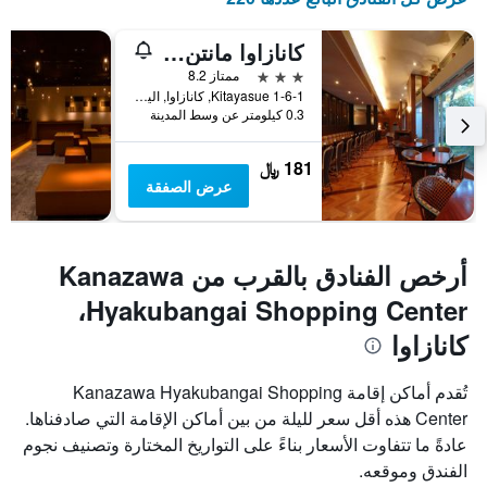
كانازاوا مانتن هوتل إكيماي
3 نجوم
ممتاز 8.2
1-6-1 Kitayasue, كانازاوا, اليابان
0.3 كيلومتر عن وسط المدينة
181 ﷼
عرض الصفقة
أرخص الفنادق بالقرب من Kanazawa
Hyakubangai Shopping Center،
كانازاوا
تُقدم أماكن إقامة Kanazawa Hyakubangai Shopping
Center هذه أقل سعر لليلة من بين أماكن الإقامة التي صادفناها.
عادةً ما تتفاوت الأسعار بناءً على التواريخ المختارة وتصنيف نجوم
الفندق وموقعه.