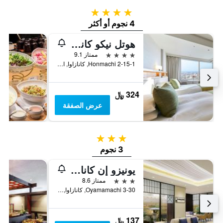
4 نجوم
4 نجوم أو أكثر
هوتل نيكو كانازاوا
4 نجوم
ممتاز 9.1
2-15-1 Honmachi, كانازاوا, اليابان
324 ﷼
عرض الصفقة
3 نجوم
3 نجوم
يونيزو إن كانازاوا هياكومانجوكو دوري
3 نجوم
ممتاز 8.6
3-30 Oyamamachi, كانازاوا, اليابان
137 ﷼