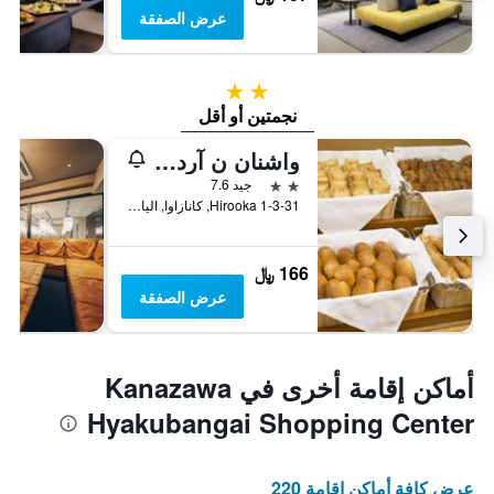
عرض الصفقة
2 نجمتين
نجمتين أو أقل
واشنان ن آردابي ي وتل كانازاوا إكي نيشيغوتشي
2 نجمتين
جيد 7.6
1-3-31 Hirooka, كانازاوا, اليابان
166 ﷼
عرض الصفقة
أماكن إقامة أخرى في Kanazawa
Hyakubangai Shopping Center
عرض كافة أماكن إقامة 220