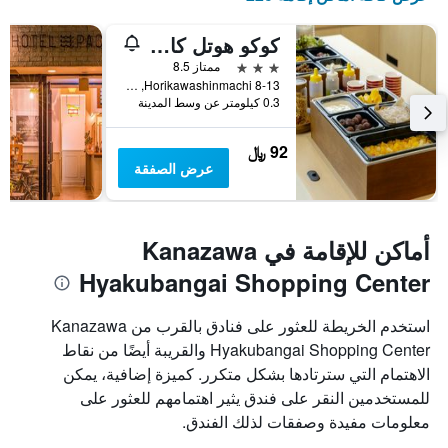
كوكو هوتل كانازاوا ستيشن
3 نجوم
ممتاز 8.5
8-13 Horikawashinmachi, كانازاوا, اليابان
0.3 كيلومتر عن وسط المدينة
92 ﷼
عرض الصفقة
أماكن للإقامة في Kanazawa
Hyakubangai Shopping Center
استخدم الخريطة للعثور على فنادق بالقرب من Kanazawa
Hyakubangai Shopping Center والقريبة أيضًا من نقاط
الاهتمام التي سترتادها بشكل متكرر. كميزة إضافية، يمكن
للمستخدمين النقر على فندق يثير اهتمامهم للعثور على
معلومات مفيدة وصفقات لذلك الفندق.