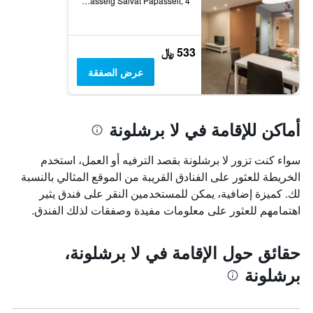
Passeig Salvat Papasseit, 4, برشلونة, أسبانيا
533 ﷼
عرض الصفقة
أماكن للإقامة في لا برشلونة
سواء كنت تزور لا برشلونة بقصد الترفيه أو العمل، استخدم
الخريطة للعثور على الفنادق القريبة من الموقع المثالي بالنسبة
لك. كميزة إضافية، يمكن للمستخدمين النقر على فندق يثير
اهتمامهم للعثور على معلومات مفيدة وصفقات لذلك الفندق.
حقائق حول الإقامة في لا برشلونة،
برشلونة