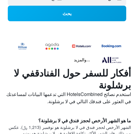
بحث
...والمزيد
أفكار للسفر حول الفنادقفي لا
برشلونة
استخدم نصائح HotelsCombined التي تدعمها البيانات لمساعدتك
في العثور على فندقك التالي في لا برشلونة.
ما هو الشهر الأرخص لحجز فندق في لا برشلونة؟
الشهر الأرخص لحجز فندق في لا برشلونة هو نوفمبر (1,213 ﷼). عكس
من ذلك، فإن الشهر الأكثر تكلفة للإقامة في لا برشلونة هو يونيو