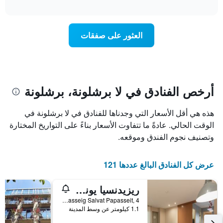
تغير
interactive
1
سعر
chart
محور
غرفة
Y
عند
العثور على صفقات
الذي
اقتراب
يعرض
تاريخ
متوسط
الإقامة
سعر
يتضمن
غرفة
المخطط
1
أرخص الفنادق في لا برشلونة، برشلونة
محور
X
هذه هي أقل الأسعار التي وجدناها للفنادق في لا برشلونة في
الذي
يعرض
الوقت الحالي. عادةً ما تتفاوت الأسعار بناءً على التواريخ المختارة
عدد
وتصنيف نجوم الفندق وموقعه.
الأيام
قبل
الإقامة
عرض كل الفنادق البالغ عددها 121
يتضمن
المخطط
ريزيدنسيا يونيفيرسيتاريا ريزا كامبوس ديل مار
التالي
1
Passeig Salvat Papasseit, 4, برشلونة, أسبانيا
محور
1.1 كيلومتر عن وسط المدينة
Y