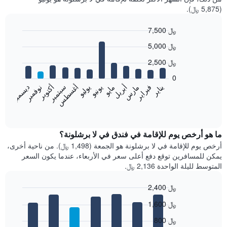
(5,875 ﷼).
7,500 ﷼
Bar
Chart
5,000 ﷼
graphic.
chart
with
2,500 ﷼
12
bars.
0
فبراير
مايو
أغسطس
نوفمبر
يناير
أبريل
يوليو
أكتوبر
مارس
يونيو
سبتمبر
ديسمبر
يعرض
المخطط
End
of
التالي
interactive
متوسط
chart
سعر
ما هو أرخص يوم للإقامة في فندق في لا برشلونة؟
غرفة
أرخص يوم للإقامة في لا برشلونة هو الجمعة (1,498 ﷼). من ناحية أخرى،
كل
يمكن للمسافرين توقع دفع أعلى سعر في الأربعاء، عندما يكون السعر
شهر
المتوسط لليلة الواحدة 2,136 ﷼.
يتضمن
المخطط
2,400 ﷼
1
Bar
محور
Chart
1,600 ﷼
graphic.
chart
X
with
الذي
800 ﷼
7