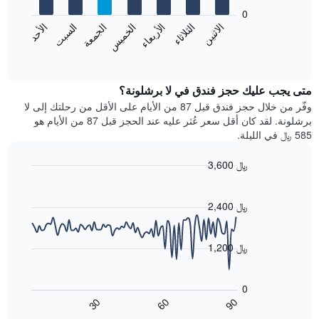
يعرض
bars.
0
الشهور.
الاثنين
الخميس
الأحد
الأربعاء
السبت
الثلاثاء
الجمعة
يتضمن
يعرض
المخطط
المخطط
End
التالي
of
التالي
interactive
1
متوسط
chart
محور
سعر
متى يجب عليك حجز فندق في لا برشلونة؟
Y
غرفة
وفّر من خلال حجز فندق قبل 87 من الأيام على الأقل من رحلتك إلى لا
الذي
كل
برشلونة. لقد كان أقل سعر عُثر عليه عند الحجز قبل 87 من الأيام هو
يعرض
يوم
585 ﷼ في الليلة.
متوسط
في
سعر
الأسبوع
3,600 ﷼
غرفة
يتضمن
Line
المخطط
Chart
graphic.
chart
1
with
2,400 ﷼
محور
90
X
data
الذي
points.
1,200 ﷼
يعرض
أيام
يعرض
الأسبوع.
المخطط
0
يتضمن
التالي
60
90
30
المخطط
كيفية
End
of
التالي