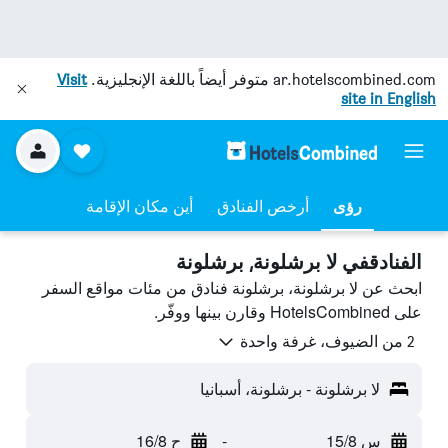
ar.hotelscombined.com
متوفر أيضاً باللغة الإنجليزية.
Visit
site in English
رؤى
أرخص الفنادق
أين مكان الإقامة
الفنادقفي لا برشلونة, برشلونة
ابحث عن لا برشلونة، برشلونة فنادق من مئات مواقع السفر
على HotelsCombined وقارن بينها ووفّر.
2 من الضيوف، غرفة واحدة
لا برشلونة - برشلونة، أسبانيا
س 15/8
-
ح 16/8