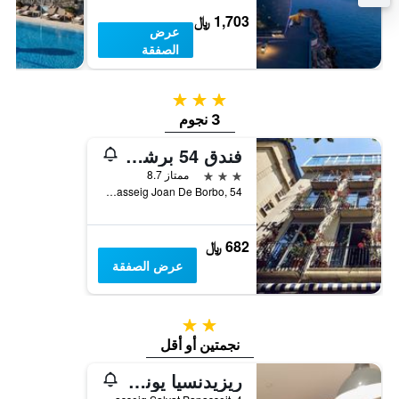
1,703 ﷼
عرض
الصفقة
3 نجوم
3 نجوم
فندق 54 برشالونيتا
3 نجوم
ممتاز 8.7
Passeig Joan De Borbo, 54, برشلونة, أسبانيا
682 ﷼
عرض الصفقة
2 نجمتين
نجمتين أو أقل
ريزيدنسيا يونيفيرسيتاريا ريزا كامبوس ديل مار