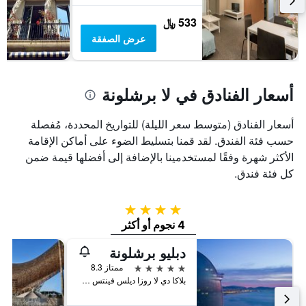
الذي
يعرض
533 ﷼
متوسط
عرض الصفقة
سعر
غرفة
أسعار الفنادق في لا برشلونة
أسعار الفنادق (متوسط سعر الليلة) للتواريخ المحددة، مُفصلة
حسب فئة الفندق. لقد قمنا بتسليط الضوء على أماكن الإقامة
الأكثر شهرة وفقًا لمستخدمينا بالإضافة إلى أفضلها قيمة ضمن
كل فئة فندق.
4 نجوم
4 نجوم أو أكثر
دبليو برشلونة
5 نجوم
ممتاز 8.3
بلاكا دي لا روزا ديلس فينتس 1, برشلونة, أسبانيا