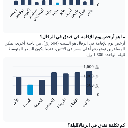
bars.
0
فبراير
مايو
أغسطس
نوفمبر
يناير
أبريل
يوليو
أكتوبر
مارس
يونيو
سبتمبر
ديسمبر
يعرض
المخطط
End
of
التالي
interactive
متوسط
chart
سعر
ما هو أرخص يوم للإقامة في فندق في الرفال؟
غرفة
أرخص يوم للإقامة في الرفال هو السبت (564 ﷼). من ناحية أخرى، يمكن
كل
للمسافرين توقع دفع أعلى سعر في الاثنين، عندما يكون السعر المتوسط
شهر
لليلة الواحدة 1,305 ﷼.
يتضمن
المخطط
1,500 ﷼
1
Bar
محور
Chart
1,000 ﷼
graphic.
chart
X
with
الذي
500 ﷼
7
يعرض
bars.
0
الشهور.
الاثنين
الخميس
الأحد
الأربعاء
السبت
الثلاثاء
الجمعة
يتضمن
يعرض
المخطط
المخطط
End
التالي
of
التالي
interactive
1
متوسط
chart
محور
سعر
كم تكلفة فندق في الرفالالليلة؟
Y