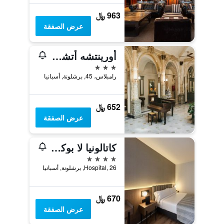
963 ﷼
عرض الصفقة
أورينتشه أتشيرو
3 نجوم
رامبلاس، 45, برشلونة, أسبانيا
652 ﷼
عرض الصفقة
كاتالونيا لا بوكيريا
4 نجوم
Hospital, 26, برشلونة, أسبانيا
670 ﷼
عرض الصفقة