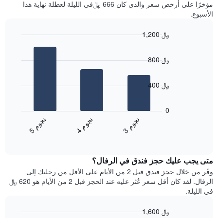
آخر
مؤخرًا على أرخص سعر والذي كان 666 ﷼في الليلة لعطلة نهاية هذا
غرفة
3
الأسبوع.
أيام
مع
1,200 ﷼
التصنيف
Bar
حسب
Chart
graphic.
chart
النجوم
800 ﷼
with
يتضمن
3
المخطط
bars.
1
400 ﷼
محور
يعرض
X
المخطط
0
التي
التالي
ن
م
ن
م
ن
م
تعرض
متوسط
4
ج
و
3
ج
و
5
ج
و
فئات
End
سعر
of
الفنادق
الغرفة
interactive
بالنجوم.
خلال
chart
يتضمن
متى يجب عليك حجز فندق في الرفال؟
عطلة
المخطط
نهاية
وفّر من خلال حجز فندق قبل 2 من الأيام على الأقل من رحلتك إلى
1
هذا
الرفال. لقد كان أقل سعر عُثر عليه عند الحجز قبل 2 من الأيام هو 620 ﷼
محور
الأسبوع
في الليلة.
Y
الذي
الذي
عُثر
1,600 ﷼
يعرض
عليه