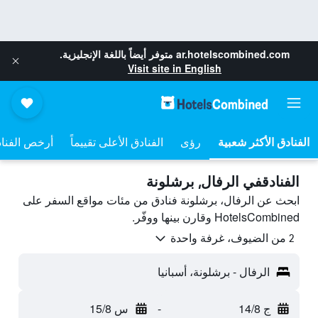
ar.hotelscombined.com
متوفر أيضاً باللغة الإنجليزية.
Visit site in English
رؤى
الفنادق الأعلى تقييماً
أرخص الفنا
الفنادقفي الرفال, برشلونة
ابحث عن الرفال، برشلونة فنادق من مئات مواقع السفر على
HotelsCombined وقارن بينها ووفّر.
2 من الضيوف، غرفة واحدة
الرفال - برشلونة، أسبانيا
ج 14/8
-
س 15/8