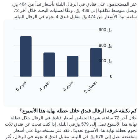
غرفة
عثر المستخدمون على فنادق في الرفال الليلة بأسعار تبدأ من 404 ﷼،
الذي
كل
ويصل متوسط تكلفتها إلى 439 ﷼، وفقًا لعمليات البحث خلال آخر 72
يعرض
يوم
ساعة. تبدأ الأسعار من 474 ﷼ مقابل فندق 4 نجوم في الرفال الليلة.
متوسط
في
سعر
الأسبوع
900 ﷼
غرفة
يتضمن
Bar
المخطط
Chart
graphic.
chart
1
600 ﷼
with
محور
4
X
bars.
300 ﷼
الذي
يعرض
يعرض
أيام
المخطط
0
الأسبوع.
التالي
ن
ن
ن
م
ن
م
ن
م
يتضمن
متوسط
3
ج
و
4
ج
و
5
ج
و
2
ج
م
ت
ا
المخطط
End
سعر
of
التالي
الغرفة
interactive
1
هذه
chart
محور
كم تكلفة غرفة الرفال فندق خلال عطلة نهاية هذا الأسبوع؟
الليلة
Y
الذي
خلال آخر 72 ساعة، شهدنا انخفاض أسعار فنادق في الرفال خلال عطلة
الذي
عُثر
نهاية هذا الأسبوع تصل إلى 579 ﷼في الليلة. إذا كنت تبحث عن فندق ثلاث
يعرض
عليه
نجوم لعطلة نهاية هذا الأسبوع تحديدًا، فقد عثر مستخدمونا على أسعار
متوسط
خلال
منخفضة تصل إلى 579 ﷼ في الليلة. مقابل فندق 4 نجوم في الرفال، عُثر
سعر