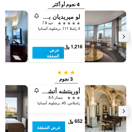
4 نجوم أو أكثر
لو ميريديان برشلونة
5 نجوم
جيد 7.8
لا رامبلا 111, برشلونة, أسبانيا
1,216 ﷼
عرض
الصفقة
3 نجوم
3 نجوم
أورينتشه أتشيرو
3 نجوم
ممتاز 8.5
رامبلاس، 45, برشلونة, أسبانيا
652 ﷼
عرض الصفقة