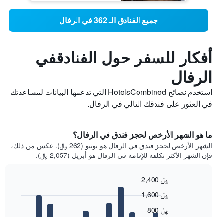
جميع الفنادق الـ 362 في الرفال
أفكار للسفر حول الفنادقفي
الرفال
استخدم نصائح HotelsCombined التي تدعمها البيانات لمساعدتك
في العثور على فندقك التالي في الرفال.
ما هو الشهر الأرخص لحجز فندق في الرفال؟
الشهر الأرخص لحجز فندق في الرفال هو يونيو (262 ﷼). عكس من ذلك،
فإن الشهر الأكثر تكلفة للإقامة في الرفال هو أبريل (2,057 ﷼).
2,400 ﷼
Bar
Chart
1,600 ﷼
graphic.
chart
with
800 ﷼
12