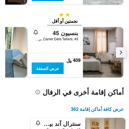
2 نجمتين
نجمتين أو أقل
بنسيون 45
Carrer Dels Tallers, 45, برشلونة, أسبانيا
409 ﷼
عرض الصفقة
أماكن إقامة أخرى في الرفال
عرض كافة أماكن إقامة 362
سنترال آند بيزيك دراسانيس