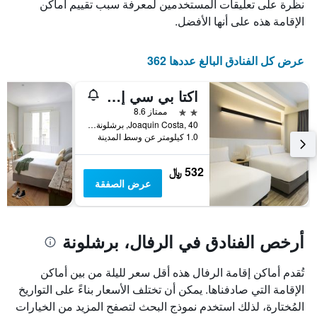
الذي
يعرض
نظرة على تعليقات المستخدمين لمعرفة سبب تقييم أماكن
عدد
يعرض
الإقامة هذه على أنها الأفضل.
الأيام
متوسط
قبل
سعر
غرفة
الإقامة
عرض كل الفنادق البالغ عددها 362
في
يتضمن
عطلة
المخطط
اكتا بي سي إن 40
نهاية
التالي
1
هذا
2 نجمتين
ممتاز 8.6
محور
الأسبوع
Joaquin Costa, 40, برشلونة, أسبانيا
Y
خلال
1.0 كيلومتر عن وسط المدينة
آخر
الذي
3
يعرض
532 ﷼
أيام
متوسط
عرض الصفقة
سعر
غرفة
أرخص الفنادق في الرفال، برشلونة
تُقدم أماكن إقامة الرفال هذه أقل سعر لليلة من بين أماكن
الإقامة التي صادفناها. يمكن أن تختلف الأسعار بناءً على التواريخ
المُختارة، لذلك استخدم نموذج البحث لتصفح المزيد من الخيارات