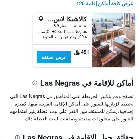
عرض كافة أماكن إقامة 125
الذي
يعرض
أيام
كالاشيكا لاس نيجراس
الأسبوع.
3 نجوم
ممتاز 8.9
يتضمن
C. Hélice 1, Las Negras, منطقة أندلوسيا, أسبانيا
المخطط
0.4 كيلومتر عن وسط المدينة
التالي
1
451 ﷼
محور
عرض الصفقة
Y
الذي
يعرض
متوسط
أماكن للإقامة في Las Negras
سعر
غرفة
تصفح وقم بتكبير الخريطة على المناطق في Las Negras التي
تخطط لزيارتها للعثور على أماكن الإقامة القريبة منها. كميزة
إضافية، يمكن للمستخدمين النقر على بيت عطلة يثير اهتمامهم
للعثور على معلومات مفيدة وصفقات لبيت العطلة ذلك.
حقائق حول الإقامة في Las Negras