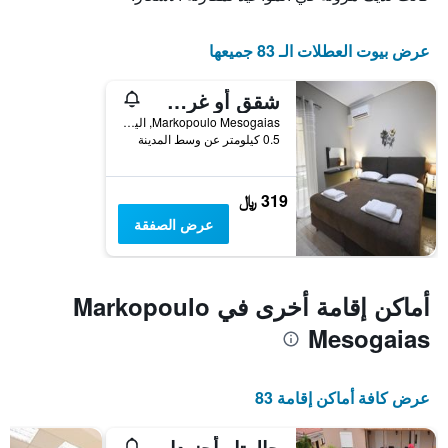
عرض بيوت العطلات الـ 83 جميعها
شقق أو غرف إيه آند جيه مطار أثينا
Markopoulo Mesogaias, اليونان
0.5 كيلومتر عن وسط المدينة
319 ﷼
عرض الصفقة
أماكن إقامة أخرى في Markopoulo
Mesogaias
عرض كافة أماكن إقامة 83
جالوتل أجنوداس نير آيربورت