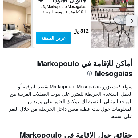
Kosta Sotirioy 3, Markopoulo Mesogaias, اليونان
0.1 كيلومتر عن وسط المدينة
312 ﷼
عرض الصفقة
أماكن للإقامة في Markopoulo
Mesogaias
سواء كنت تزور Markopoulo Mesogaias بقصد الترفيه أو
العمل، استخدم الخريطة للعثور على بيوت العطلات القريبة من
الموقع المثالي بالنسبة لك. يمكنك العثور على مزيد من
المعلومات حول بيت عطلة معين داخل الخريطة من خلال النقر
على اسمه.
حقائق حول الإقامة في Markopoulo