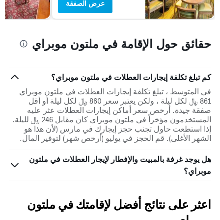
عرض الصفقة
حقائق حول الإقامة في ملتون موبراي
كم تبلغ تكلفة إيجارات العطلات في ملتون موبراي؟
في المتوسط ، تبلغ تكلفة إيجارات العطلات في ملتون موبراي
861 ﷼ لكل ليلة ، ولكن يعتبر سعر 860 ﷼ لكل ليلة أو أقل
صفقة جيدة. أرخص سعر أماكن إيجارات العطلات عثر عليه
المستخدمون مؤخراً في ملتون موبراي كان مقابل 246 ﷼ لليلة.
إذا استطعت حاول تجنب حجز إيجارك في مارس (لأن هذا هو
الشهر الأغلى). قم الحجز في يوليو (أرخص شهر) لتوفير المال.
هل يوجد غرفة بالمبيت والإفطار لإيجار العطلات في ملتون
موبراي؟
اعثر على نتائج أفضل لإقامتك في ملتون