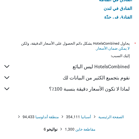
الفنادق في لندن
الفنادق في جدّة
الفنادق في القاهرة
*
يحاول HotelsCombined بشكل دائم الحصول على الأسعار الدقيقة، ولكن
لا يمكن ضمان الأسعار
.
إليك السبب:
HotelsCombined ليس البائع
نقوم بتجميع الكثير من البيانات لك
لماذا لا تكون الأسعار دقيقة بنسبة 100٪؟
الصفحة الرئيسية
أسبانيا
354,111
منطقة أندلوسيا
94,433
مقاطعة خاين
1,300
نواليخو
6