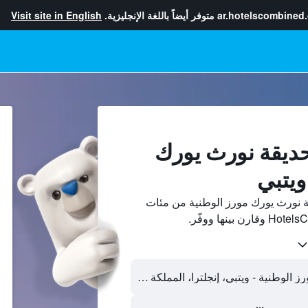
ar.hotelscombined
متوفر أيضاً باللغة الإنجليزية.
Visit site in English
حديقة نورث يورك
ويتبي
 نورث يورك مورز الوطنية من مئات