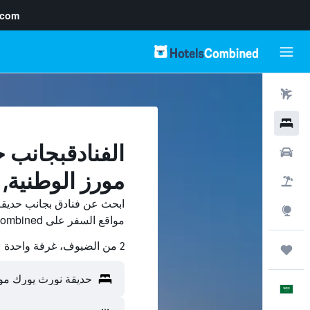
.com
رحلات طيران
فنادق
الفنادقبجانب 
سيارات
مورز الوطنية, 
حزم العروض
ابحث عن فنادق بجانب حديقة
استكشاف
مواقع السفر على HotelsCombined وقارن بينها ووفّر.
2 من الضيوف، غرفة واحدة
رحلات
العَرَبِيَّة