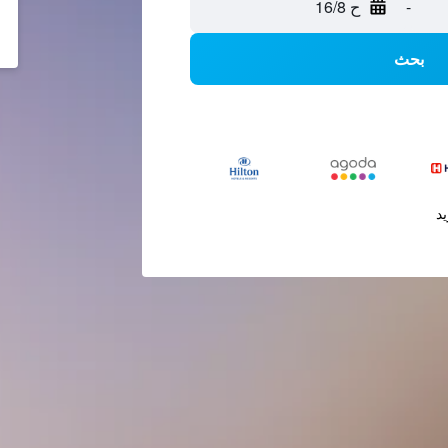
-
ح 16/8
بحث
يد