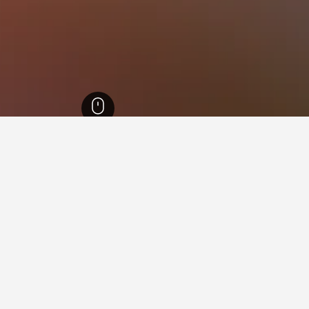
إنجلترا
243,258
شمال يوركشاير
8,888
حديقة نورث يورك مورز الوطنية
 في حديقة نورث يورك مورز الوطن
النبوي؟