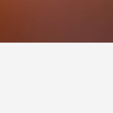
ية
يعتبر بولمان زمزم المدينة هو فندق بالقرب من المسجد النبوي وهو شعبي لبمستخدمي HotelsCombined ، حيث سجل نقاط تقييم تبلغ 8.6 عبر 6,530 من