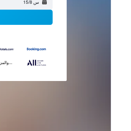
س 15/8
...والمز