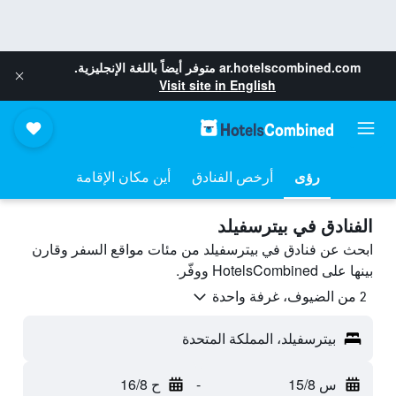
ar.hotelscombined.com
متوفر أيضاً باللغة الإنجليزية.
Visit site in English
رؤى
أرخص الفنادق
أين مكان الإقامة
الفنادق في بيترسفيلد
ابحث عن فنادق في بيترسفيلد من مئات مواقع السفر وقارن
بينها على HotelsCombined ووفّر.
2 من الضيوف، غرفة واحدة
بيترسفيلد، المملكة المتحدة
س 15/8
-
ح 16/8