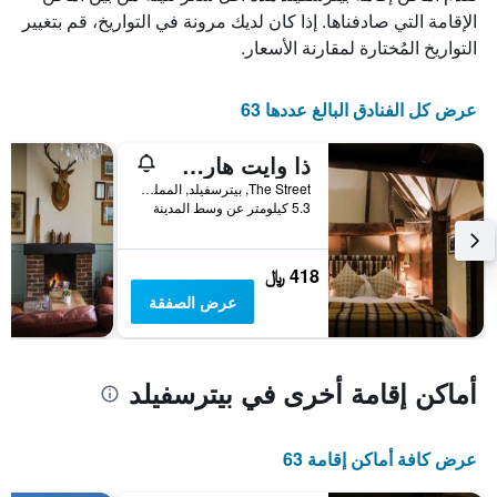
الذي
الإقامة التي صادفناها. إذا كان لديك مرونة في التواريخ، قم بتغيير
يعرض
التواريخ المُختارة لمقارنة الأسعار.
أيام
الأسبوع.
يتضمن
عرض كل الفنادق البالغ عددها 63
المخطط
التالي
ذا وايت هارت، ساوث هارتينج
1
محور
The Street, بيترسفيلد, المملكة المتحدة
Y
5.3 كيلومتر عن وسط المدينة
الذي
يعرض
متوسط
418 ﷼
سعر
عرض الصفقة
غرفة
أماكن إقامة أخرى في بيترسفيلد
عرض كافة أماكن إقامة 63