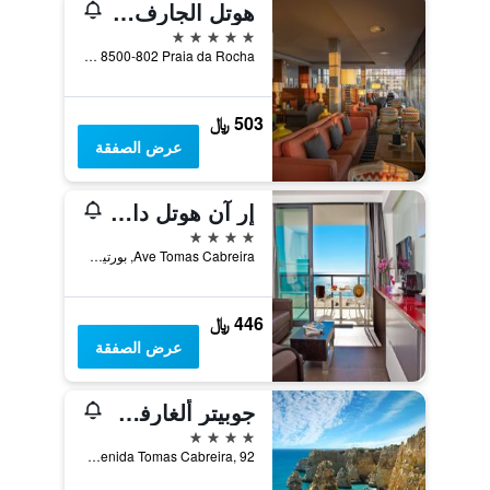
هوتل الجارف كازينو
5 نجوم
Avenida Tomas Cabreira 8500-802 Praia da Rocha, بورتيماو, منطقة فارو, البرتغال
503 ﷼
عرض الصفقة
إر آن هوتل دا روتشا
4 نجوم
Ave Tomas Cabreira, بورتيماو, منطقة فارو, البرتغال
446 ﷼
عرض الصفقة
جوبيتر ألغارفي هوتل - بيتش آند سبا
4 نجوم
Avenida Tomas Cabreira, 92, بورتيماو, منطقة فارو, البرتغال