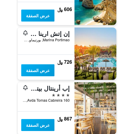
606 ﷼
عرض الصفقة
إن إتش ارينا بورتيماو ريزورت
Marina Portimao, بورتيماو, منطقة فارو, البرتغال
726 ﷼
عرض الصفقة
إب أرينتال بيتش
4 نجوم
Avda Tomas Cabreira 160, بورتيماو, منطقة فارو, البرتغال
867 ﷼
عرض الصفقة