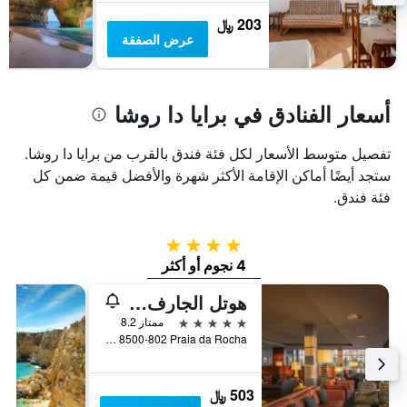
203 ﷼
عرض الصفقة
أسعار الفنادق في برايا دا روشا
تفصيل متوسط الأسعار لكل فئة فندق بالقرب من برايا دا روشا.
ستجد أيضًا أماكن الإقامة الأكثر شهرة والأفضل قيمة ضمن كل
فئة فندق.
4 نجوم
4 نجوم أو أكثر
هوتل الجارف كازينو
5 نجوم
ممتاز 8.2
Avenida Tomas Cabreira 8500-802 Praia da Rocha, بورتيماو, منطقة فارو, البرتغال
503 ﷼