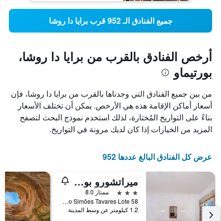
جميع الفنادق الـ 952 قرب برايا دا روشا
أرخص الفنادق بالقرب من برايا دا روشا،
بورتيماو
من بين جميع الفنادق التي وجدناها بالقرب من برايا دا روشا، فإن
أسعار أماكن الإقامة هذه هي الأرخص. يمكن أن تختلف الأسعار
بناءً على التواريخ المُختارة، لذلك استخدم نموذج البحث لتصفح
المزيد من الخيارات إذا كان لديك مرونة في التواريخ.
عرض كل الفنادق البالغ عددها 952
ميراتشورو بورتيماو
3 نجوم
ممتاز 8.0
Rua João Simões Tavares Lote 58, بورتيماو, منطقة فارو, البرتغال
1.2 كيلومتر عن وسط المدينة