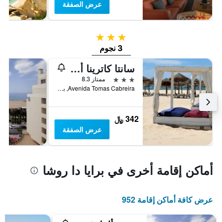
عرض الصفقة
3 نجوم
3 نجوم
سانتا كاترينا ألجارف
3 نجوم
ممتاز 8.3
Avenida Tomas Cabreira, بورتيماو, منطقة فارو, البرتغال
342 ﷼
عرض الصفقة
أماكن إقامة أخرى في برايا دا روشا
عرض كافة أماكن إقامة 952