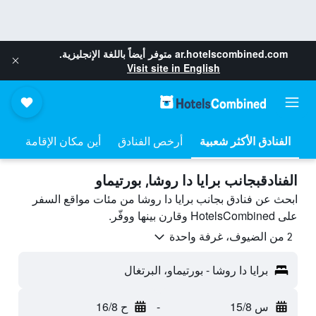
ar.hotelscombined.com
متوفر أيضاً باللغة الإنجليزية.
Visit site in English
أرخص الفنادق
أين مكان الإقامة
الفنادقبجانب برايا دا روشا, بورتيماو
ابحث عن فنادق بجانب برايا دا روشا من مئات مواقع السفر
على HotelsCombined وقارن بينها ووفّر.
2 من الضيوف، غرفة واحدة
برايا دا روشا - بورتيماو، البرتغال
س 15/8
-
ح 16/8