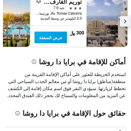
توريم ألغارف مور هوتل
3 نجوم
جيد 7.9
Av. Tomas Cabreira, بورتيماو, منطقة فارو, البرتغال
2.0 كيلومتر عن وسط المدينة
300 ﷼
عرض الصفقة
أماكن للإقامة في برايا دا روشا
استخدم الخريطة للعثور على أماكن الإقامة القريبة من
منطقة(مناطق) برايا دا روشا أو من معالم الجذب السياحي التي
تخطط لزيارتها. سيؤدي النقر فوق اسم مكان إقامة إلى الكشف
عن المزيد من المعلومات والسماح لك بحجز ذلك الفندق المحدد.
حقائق حول الإقامة في برايا دا روشا