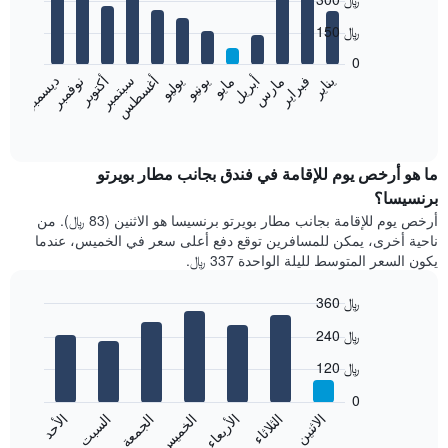
graphic.
chart
with
150 ﷼
12
bars.
0
فبراير
مايو
أغسطس
نوفمبر
يناير
أبريل
يوليو
أكتوبر
مارس
يونيو
سبتمبر
ديسمبر
يعرض
المخطط
End
of
التالي
interactive
متوسط
chart
سعر
ما هو أرخص يوم للإقامة في فندق بجانب مطار بويرتو
غرفة
برنسيسا؟
كل
أرخص يوم للإقامة بجانب مطار بويرتو برنسيسا هو الاثنين (83 ﷼). من
شهر
ناحية أخرى، يمكن للمسافرين توقع دفع أعلى سعر في الخميس، عندما
يتضمن
يكون السعر المتوسط لليلة الواحدة 337 ﷼.
المخطط
1
360 ﷼
محور
X
Bar
Chart
240 ﷼
graphic.
الذي
chart
with
يعرض
120 ﷼
7
الشهور.
bars.
يتضمن
0
المخطط
الاثنين
الثلاثاء
الأربعاء
الخميس
الجمعة
السبت
الأحد
يعرض
التالي
المخطط
End