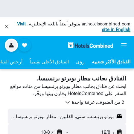
ar.hotelscombined.com
متوفر أيضاً باللغة الإنجليزية.
Visit
site in English
رؤى
الفنادق الأعلى تقييماً
أرخص الفنا
الفنادق بجانب مطار بويرتو برنسيسا،
ابحث عن فنادق بجانب مطار بويرتو برنسيسا من مئات مواقع
السفر على HotelsCombined وقارن بينها ووفّر.
2 من الضيوف، غرفة واحدة
بورتو برينسسا ستي، الفلبين - مطار بويرتو برنسيسا (PPS)
ر 12/8
-
خ 13/8