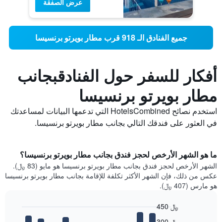
عرض الصفقة
جميع الفنادق الـ 918 قرب مطار بويرتو برنسيسا
أفكار للسفر حول الفنادقبجانب
مطار بويرتو برنسيسا
استخدم نصائح HotelsCombined التي تدعمها البيانات لمساعدتك
في العثور على فندقك التالي بجانب مطار بويرتو برنسيسا.
ما هو الشهر الأرخص لحجز فندق بجانب مطار بويرتو برنسيسا؟
الشهر الأرخص لحجز فندق بجانب مطار بويرتو برنسيسا هو مايو (83 ﷼).
عكس من ذلك، فإن الشهر الأكثر تكلفة للإقامة بجانب مطار بويرتو برنسيسا
هو مارس (407 ﷼).
450 ﷼
Bar
Chart
300 ﷼