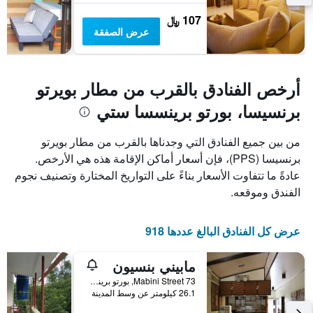
غرفة
107 ﷼
عرض الصفقة
أرخص الفنادق بالقرب من مطار بويرتو
برنسيسا، بورتو برينسسا ستي
من بين جميع الفنادق التي وجدناها بالقرب من مطار بويرتو
برنسيسا (PPS)، فإن أسعار أماكن الإقامة هذه هي الأرخص.
عادةً ما تتفاوت الأسعار بناءً على التواريخ المختارة وتصنيف نجوم
الفندق وموقعه.
عرض كل الفنادق البالغ عددها 918
مابيني بنسيون
73 Mabini Street, بورتو برينسسا ستي, الفلبين
26.1 كيلومتر عن وسط المدينة