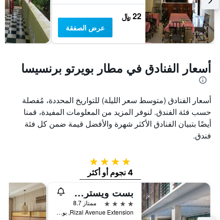
22 ﷼
عرض الصفقة
أسعار الفنادق في مطار بويرتو برنسيسا
أسعار الفنادق (متوسط سعر الليلة) للتواريخ المحددة، مُفصلة
حسب فئة الفندق. لنوفر المزيد من المعلومات المفيدة، قمنا
أيضًا بتبيان الفنادق الأكثر شهرة والأفضل قيمة ضمن كل فئة
فندق.
4 نجوم
4 نجوم أو أكثر
بست ويسترن بلس ذا أيفي وول هوتل - بالاوان
4 نجوم
ممتاز 8.7
Rizal Avenue Extension, بورتو برينسسا ستي, الفلبين