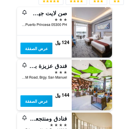
صن لايت جيست هوتل
3 نجوم
Malvar Street Puerto Princesa 05300 PH, بورتو برينسسا ستي, الفلبين
124 ﷼
عرض الصفقة
فندق عزيزة بارادايس
3 نجوم
BM Road, Brgy. San Manuel, بورتو برينسسا ستي, الفلبين
144 ﷼
عرض الصفقة
فنادق ومنتجعات هيو بويرتو برنسيسا بإدارة إتش آي آي
4 نجوم