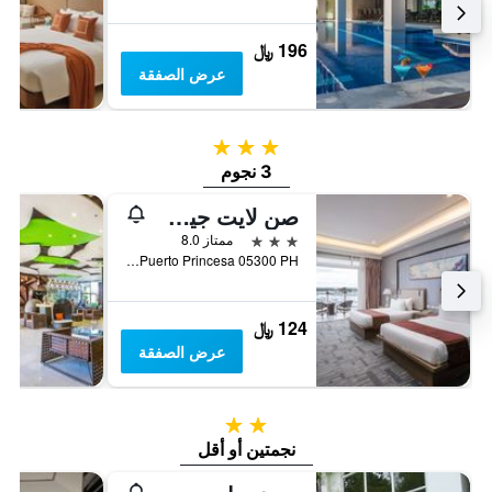
196 ﷼
عرض الصفقة
3 نجوم
3 نجوم
صن لايت جيست هوتل
3 نجوم
ممتاز 8.0
Malvar Street Puerto Princesa 05300 PH, بورتو برينسسا ستي, الفلبين
124 ﷼
عرض الصفقة
2 نجمتين
نجمتين أو أقل