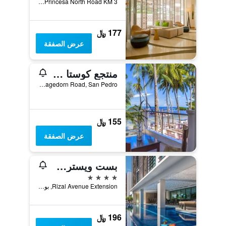
Puerto Princesa North Road KM 3, بورتو برينسسا ستي, الفلبين
177 ﷼
عرض الصفقة
منتجع كوستا بالاوان
Libis Road Cor. Hagedorn Road, San Pedro, بورتو برينسسا ستي, الفلبين
155 ﷼
عرض الصفقة
بست ويسترن بلس ذا أيفي وول هوتل - بالاوان
4 نجوم
Rizal Avenue Extension, بورتو برينسسا ستي, الفلبين
196 ﷼