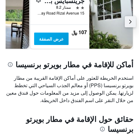
جرينسبايس بالاوان هوتل
2 نجمتين
ممتاز 8.2
15 Dacanay Road Rizal Avenue, بورتو برينسسا ستي, الفلبين
107 ﷼
عرض الصفقة
أماكن للإقامة في مطار بويرتو برنسيسا
استخدم الخريطة للعثور على أماكن الإقامة القريبة من مطار
بويرتو برنسيسا (PPS) أو معالم الجذب السياحي التي تخطط
لزيارتها. يمكن الوصول إلى مزيد من المعلومات حول فندق معين
من خلال النقر على اسم الفندق داخل الخريطة.
حقائق حول الإقامة في مطار بويرتو
برنسيسا