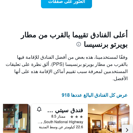
العثور على صفقات
الذي
اقتراب
يعرض
تاريخ
متوسط
الإقامة
سعر
يتضمن
غرفة
المخطط
1
أعلى الفنادق تقييما بالقرب من مطار
محور
بويرتو برنسيسا
X
الذي
يعرض
وفقًا لمستخدمينا، هذه بعض من أفضل الفنادق للإقامة فيها
عدد
بالقرب من مطار بويرتو برنسيسا (PPS). ألق نظرة على تعليقات
الأيام
المستخدمين لمعرفة سبب تقييم أماكن الإقامة هذه على أنها
قبل
الإقامة
الأفضل.
يتضمن
المخطط
التالي
عرض كل الفنادق البالغ عددها 918
1
محور
فندق سيتي ستييت أستورياس بالاوان
Y
الذي
3 نجوم
ممتاز 8.5
يعرض
South National Highway, بورتو برينسسا ستي, الفلبين
22.6 كيلومتر عن وسط المدينة
متوسط
سعر