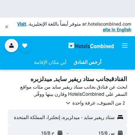
ar.hotelscombined.com
متوفر أيضاً باللغة الإنجليزية.
Visit
site in English
أرخص الفنادق
أين مكان الإقامة
الفنادقبجانب ستاد ريفير سايد, ميدلزبره
ابحث عن فنادق بجانب ستاد ريفير سايد من مئات مواقع
السفر على HotelsCombined وقارن بينها ووفّر.
2 من الضيوف، غرفة واحدة
ستاد ريفير سايد - ميدلزبره، إنجلترا، المملكة المتحدة
س 15/8
-
ح 16/8