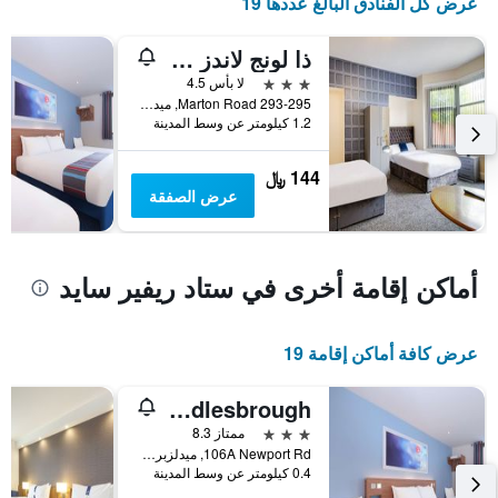
عرض كل الفنادق البالغ عددها 19
ذا لونج لاندز هوتل
3 نجوم
لا بأس 4.5
293-295 Marton Road, ميدلزبره, المملكة المتحدة
1.2 كيلومتر عن وسط المدينة
144 ﷼
عرض الصفقة
أماكن إقامة أخرى في ستاد ريفير سايد
عرض كافة أماكن إقامة 19
Travelodge Middlesbrough
3 نجوم
ممتاز 8.3
106A Newport Rd, ميدلزبره, المملكة المتحدة
0.4 كيلومتر عن وسط المدينة