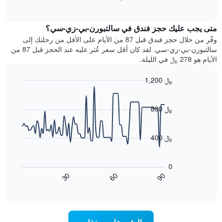
بالنجوم.
of
الغرفة
interactive
يتضمن
خلال
chart
المخطط
متى يجب عليك حجز فندق في سالتبورن-بي-زي-سي؟
عطلة
1
نهاية
وفّر من خلال حجز فندق قبل 87 من الأيام على الأقل من رحلتك إلى
محور
هذا
سالتبورن-بي-زي-سي. لقد كان أقل سعر عُثر عليه عند الحجز قبل 87 من
Y
الأسبوع
الأيام هو 278 ﷼ في الليلة.
الذي
الذي
يعرض
عُثر
متوسط
1,200 ﷼
عليه
سعر
Line
Chart
خلال
الغرفة
graphic.
chart
آخر
هذه
with
800 ﷼
3
90
الليلة
أيام
data
الذي
points.
مع
عُثر
400 ﷼
التصنيف
عليه
حسب
يعرض
خلال
النجوم
المخطط
آخر
0
التالي
يتضمن
3
60
90
30
كيفية
المخطط
End
أيام
of
1
تغير
interactive
سعر
محور
chart
X
غرفة
عند
الذي