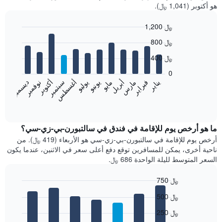
هو أكتوبر (1,041 ﷼).
1,200 ﷼
Bar
Chart
800 ﷼
graphic.
chart
with
400 ﷼
12
bars.
0
فبراير
مايو
أغسطس
نوفمبر
يناير
أبريل
يوليو
أكتوبر
مارس
يونيو
سبتمبر
ديسمبر
يعرض
المخطط
End
of
التالي
interactive
متوسط
chart
سعر
ما هو أرخص يوم للإقامة في فندق في سالتبورن-بي-زي-سي؟
غرفة
أرخص يوم للإقامة في سالتبورن-بي-زي-سي هو الأربعاء (419 ﷼). من
كل
ناحية أخرى، يمكن للمسافرين توقع دفع أعلى سعر في الاثنين، عندما يكون
شهر
السعر المتوسط لليلة الواحدة 686 ﷼.
يتضمن
المخطط
750 ﷼
1
Bar
محور
Chart
500 ﷼
graphic.
chart
X
with
الذي
250 ﷼
7
يعرض