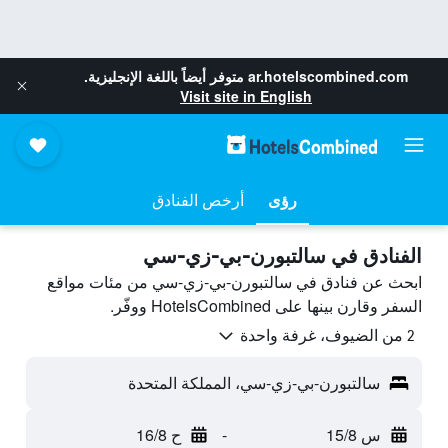
ar.hotelscombined.com
متوفر أيضاً باللغة الإنجليزية.
Visit site in English
رؤى
أرخص الفنادق
الفنادق في سالتبورن-بي-زي-سي
ابحث عن فنادق في سالتبورن-بي-زي-سي من مئات مواقع
السفر وقارن بينها على HotelsCombined ووفّر.
2 من الضيوف، غرفة واحدة
سالتبورن-بي-زي-سي، المملكة المتحدة
س 15/8
-
ح 16/8