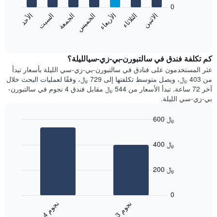
bars.
0
الشهور.
الاثنين
الثلاثاء
الأربعاء
الخميس
الجمعة
السبت
الأحد
يتضمن
يعرض
المخطط
المخطط
End
التالي
of
التالي
interactive
1
متوسط
chart
محور
سعر
كم تكلفة فندق في سالتبورن-بي-زي-سيالليلة؟
Y
غرفة
عثر المستخدمون على فنادق في سالتبورن-بي-زي-سي الليلة بأسعار تبدأ
الذي
كل
من 403 ﷼، ويصل متوسط تكلفتها إلى 729 ﷼، وفقًا لعمليات البحث خلال
يعرض
يوم
آخر 72 ساعة. تبدأ الأسعار من 544 ﷼ مقابل فندق 4 نجوم في سالتبورن-
متوسط
في
بي-زي-سي الليلة.
سعر
الأسبوع
غرفة
يتضمن
600 ﷼
المخطط
Bar
1
Chart
graphic.
chart
محور
400 ﷼
with
X
2
الذي
bars.
يعرض
200 ﷼
أيام
يعرض
الأسبوع.
المخطط
0
يتضمن
التالي
ن
م
ن
م
المخطط
متوسط
3
ج
و
4
ج
و
التالي
End
سعر