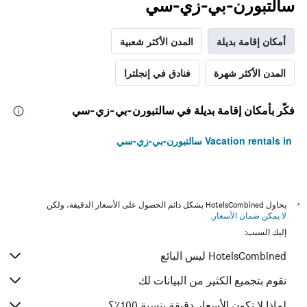
سالتبورن-بي-زي-سي
أمكان إقامة بديلة
المدن الأكثر شعبية
المدن الأكثر شهرة
فنادق في إنجلترا
فكّر بأمكان إقامة بديلة في سالتبورن-بي-زي-سي
Vacation rentals in سالتبورن-بي-زي-سي
*
يحاول HotelsCombined بشكل دائم الحصول على الأسعار الدقيقة، ولكن
لا يمكن ضمان الأسعار
.
إليك السبب:
HotelsCombined ليس البائع
نقوم بتجميع الكثير من البيانات لك
لماذا لا تكون الأسعار دقيقة بنسبة 100٪؟