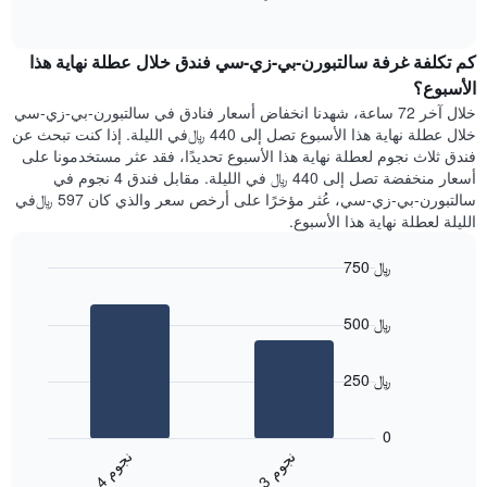
1
of
الغرفة
interactive
محور
هذه
chart
Y
كم تكلفة غرفة سالتبورن-بي-زي-سي فندق خلال عطلة نهاية هذا
الليلة
الذي
الذي
الأسبوع؟
يعرض
عُثر
خلال آخر 72 ساعة، شهدنا انخفاض أسعار فنادق في سالتبورن-بي-زي-سي
متوسط
عليه
خلال عطلة نهاية هذا الأسبوع تصل إلى 440 ﷼في الليلة. إذا كنت تبحث عن
سعر
خلال
فندق ثلاث نجوم لعطلة نهاية هذا الأسبوع تحديدًا، فقد عثر مستخدمونا على
غرفة
آخر
أسعار منخفضة تصل إلى 440 ﷼ في الليلة. مقابل فندق 4 نجوم في
3
سالتبورن-بي-زي-سي، عُثر مؤخرًا على أرخص سعر والذي كان 597 ﷼في
أيام
الليلة لعطلة نهاية هذا الأسبوع.
مع
التصنيف
750 ﷼
حسب
النجوم
Bar
Chart
graphic.
يتضمن
chart
500 ﷼
with
المخطط
2
1
bars.
محور
250 ﷼
X
يعرض
التي
المخطط
تعرض
0
التالي
فئات
ن
م
ن
م
متوسط
الفنادق
3
ج
و
4
ج
و
End
سعر