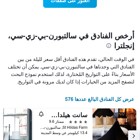
العثور على صفقات
يعرض
اقتراب
تاريخ
فئات
الإقامة
الفنادق
يتضمن
بالنجوم.
يتضمن
المخطط
1
المخطط
أرخص الفنادق في سالتبورن-بي-زي-سي،
1
محور
إنجلترا
X
محور
Y
الذي
الذي
يعرض
في الوقت الحالي، تقدم هذه الفنادق أقل سعر لليلة من بين
عدد
يعرض
الفنادق التي وجدناها في سالتبورن-بي-زي-سي. يمكن أن تختلف
الأيام
متوسط
الأسعار بناءً على التواريخ المُختارة، لذلك استخدم نموذج البحث
قبل
سعر
غرفة
الإقامة
لتصفح المزيد من الخيارات إذا كان لديك مرونة في التواريخ.
في
يتضمن
عطلة
المخطط
نهاية
التالي
عرض كل الفنادق البالغ عددها 576
1
هذا
محور
الأسبوع
سانت هيلداس بوتيك
Y
خلال
آخر
الذي
4 نجوم
ممتاز 9.6
3
يعرض
St Hildas Farm, سالتبورن-بي-زي-سي, المملكة المتحدة
13.4 كيلومتر عن وسط المدينة
أيام
متوسط
سعر