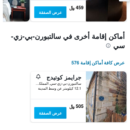
غرفة
459 ﷼
عرض الصفقة
أماكن إقامة أخرى في سالتبورن-بي-زي-
سي
عرض كافة أماكن إقامة 576
جرايمز كوتيدج
سالتبورن-بي-زي-سي, المملكة المتحدة
12.1 كيلومتر عن وسط المدينة
505 ﷼
عرض الصفقة