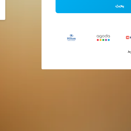
بحث
يد