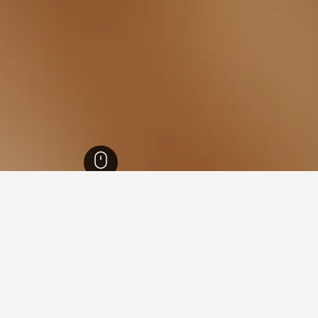
إنجلترا
243,251
مقاطعة غرب ساسكس
1,390
سلسي
209
ة في سلسي