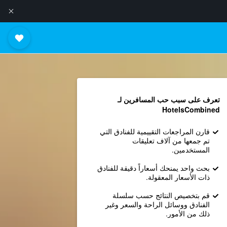
تعرف على سبب حب المسافرين لـ
HotelsCombined
قارن المراجعات التقييمية للفنادق التي
تم جمعها من آلاف تعليقات
المستخدمين.
بحث واحد يمنحك أسعاراً دقيقة للفنادق
ذات الأسعار المعقولة.
قم بتخصيص النتائج حسب سلسلة
الفنادق ووسائل الراحة والسعر وغير
ذلك من الأمور.