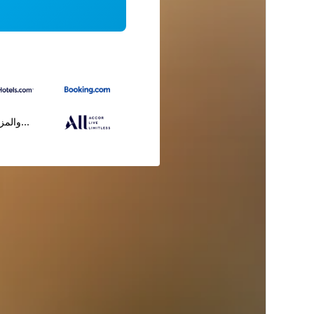
...والمز