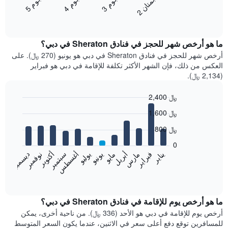
ن
ن
ن
م
ن
م
ن
م
يعرض
3
ج
و
4
ج
و
5
ج
و
2
ج
م
ت
ا
المخطط
End
of
التالي
interactive
متوسط
chart
سعر
ما هو أرخص شهر للحجز في فنادق Sheraton في دبي؟
غرفة
أرخص شهر للحجز في فنادق Sheraton في دبي هو يونيو (270 ﷼). على
مزدوجة
العكس من ذلك، فإن الشهر الأكثر تكلفة للإقامة في دبي هو فبراير
خلال
(2,134 ﷼).
آخر
3
2,400 ﷼
أيام
Bar
مع
Chart
1,600 ﷼
graphic.
chart
التصنيف
with
800 ﷼
حسب
12
النجوم
bars.
0
يتضمن
فبراير
مايو
أغسطس
نوفمبر
يناير
أبريل
يوليو
أكتوبر
مارس
يونيو
سبتمبر
ديسمبر
المخطط
يعرض
1
المخطط
End
محور
of
التالي
interactive
X
متوسط
chart
الذي
سعر
ما هو أرخص يوم للإقامة في فنادق Sheraton في دبي؟
يعرض
غرفة
أرخص يوم للإقامة في دبي هو الأحد (336 ﷼). من ناحية أخرى، يمكن
فئات
كل
للمسافرين توقع دفع أعلى سعر في الاثنين، عندما يكون السعر المتوسط
الفنادق