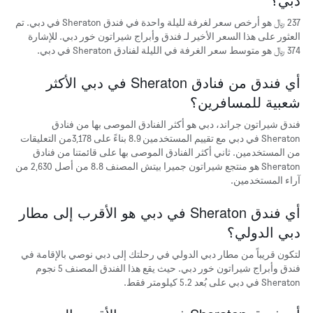
1
237 ﷼ هو أرخص سعر لغرفة لليلة واحدة في فندق Sheraton في دبي. تم
محور
العثور على هذا السعر الأخير لـ فندق وأبراج شيراتون خور دبي. للإشارة
Y
374 ﷼ هو متوسط سعر الغرفة في الليلة لفنادق Sheraton في دبي.
الذي
يعرض
الأحياء
أي فندق من فنادق Sheraton في دبي الأكثر
الأكثر
شعبية للمسافرين؟
شعبية
فندق شيراتون جراند، دبي هو أكثر الفنادق الموصى بها من فنادق
Sheraton في دبي مع تقييم المستخدمين 8.9 بناءً على 3,178من التعليقات
من المستخدمين. ثاني أكثر الفنادق الموصى بها على قائمتنا من فنادق
Sheraton هو منتجع شيراتون جميرا بيتش المصنف 8.8 من أصل 2,630 من
آراء المستخدمين.
أي فندق Sheraton في دبي هو الأقرب إلى مطار
دبي الدولي؟
لتكون قريباً من مطار دبي الدولي في رحلتك إلى دبي نوصي بالإقامة في
فندق وأبراج شيراتون خور دبي. حيث يقع هذا الفندق المصنف 5 نجوم
Sheraton في دبي على بُعد 5.2 كيلومتر فقط.