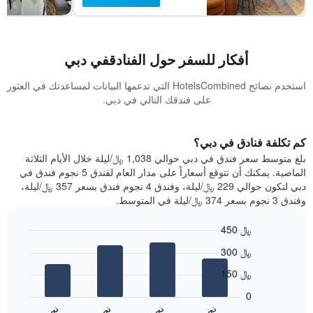
أفكار للسفر حول الفنادقفي دبي
استخدم نصائح HotelsCombined التي تدعمها البيانات لمساعدتك في العثور
على فندقك التالي في دبي.
كم تكلفة فنادق في دبي؟
بلغ متوسط ​​سعر فندق في دبي حوالي 1,038 ﷼/ليلة خلال الأيام الثلاثة
الماضية. يمكنك أن تتوقع أسعاراً على مدار العام لفندق 5 نجوم فندق في
دبي لتكون حوالي 229 ﷼/ليلة، وفندق 4 نجوم فندق بسعر 357 ﷼/ليلة،
وفندق 3 نجوم بسعر 374 ﷼/ليلة في المتوسط.
450 ﷼
Bar
Chart
300 ﷼
graphic.
chart
with
150 ﷼
4
bars.
0