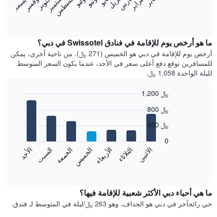
فبراير
مايو
أغسطس
نوفمبر
يناير
أبريل
يوليو
أكتوبر
مارس
يونيو
سبتمبر
ديسمبر
يعرض
المخطط
End
of
التالي
interactive
متوسط
chart
سعر
ما هو أرخص يوم للإقامة في فنادق Swissotel في دبي؟
غرفة
أرخص يوم للإقامة في دبي هو الخميس (271 ﷼). من ناحية أخرى، يمكن
كل
للمسافرين توقع دفع أعلى سعر في الأحد، عندما يكون السعر المتوسط
شهر
لليلة الواحدة 1,058 ﷼.
يتضمن
المخطط
1,200 ﷼
1
Bar
محور
Chart
800 ﷼
graphic.
chart
X
with
الذي
400 ﷼
7
يعرض
bars.
0
الشهور.
الاثنين
الخميس
الأحد
الأربعاء
السبت
الثلاثاء
الجمعة
يتضمن
يعرض
المخطط
المخطط
End
التالي
of
التالي
interactive
1
متوسط
chart
محور
سعر
ما هي أحياء دبي الأكثر شعبية للإقامة فيها؟
Y
غرفة
حي رائجآخر في دبي هو الجداف، وهو 263 ﷼/ليلة في المتوسط ​​لـ فندق.
الذي
كل
يعرض