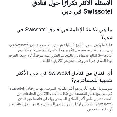
الأسئلة الأكثر تكرارًا حول فنادق
الذي
يعرض
Swissotel في دبي
متوسط
سعر
غرفة
يتضمن
ما هي تكلفة الإقامة في فندق Swissotel في
المخطط
دبي؟
التالي
1
عادةً ما يكون سعر 261 ﷼ / الليلة هو متوسط سعر فنادق Swissotel في
محور
دبي. بينما يعتبر سويسوتل الغُرير هو أرخص فندق في قائمة فنادق
Y
Swissotel البالغ عددها دبي والذي تم العثور عليه مؤخراً. كان سعر الغرفة
الذي
لهذا الفندق في آخر وقت حجز هو 234 ﷼ / الليلة.
يعرض
الأحياء
الأكثر
أي فندق من فنادق Swissotel في دبي الأكثر
شعبية
شعبية للمسافرين؟
سويسوتل ليفنج الغُرير هو أكثر الفنادق الموصى بها من فنادق Swissotel
في دبي مع تقييم المستخدمين 8.5 بناءً على 3,261من التعليقات من
المستخدمين. ثاني أكثر الفنادق الموصى بها على قائمتنا من فنادق
Swissotel هو سويس أوتيل المروج دبي المصنف 8.5 من أصل 8,459 من
آراء المستخدمين.