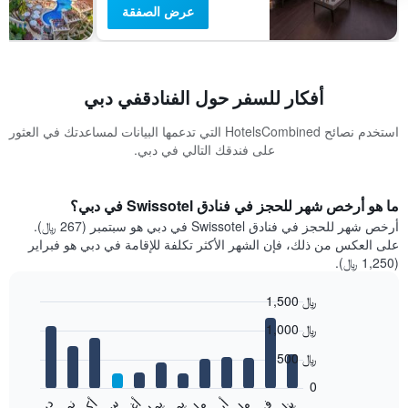
عرض الصفقة
أفكار للسفر حول الفنادقفي دبي
استخدم نصائح HotelsCombined التي تدعمها البيانات لمساعدتك في العثور
على فندقك التالي في دبي.
ما هو أرخص شهر للحجز في فنادق Swissotel في دبي؟
أرخص شهر للحجز في فنادق Swissotel في دبي هو سبتمبر (267 ﷼).
على العكس من ذلك، فإن الشهر الأكثر تكلفة للإقامة في دبي هو فبراير
(1,250 ﷼).
1,500 ﷼
Bar
Chart
1,000 ﷼
graphic.
chart
with
500 ﷼
12
bars.
0