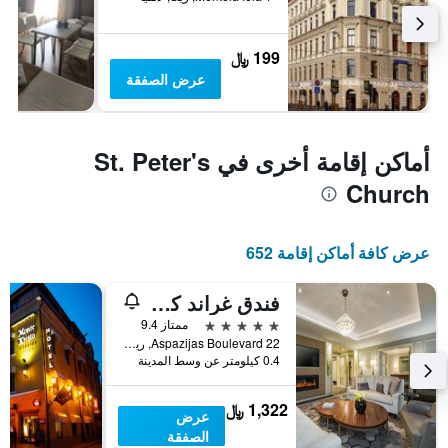
199 ﷼
عرض الصفقة
أماكن إقامة أخرى في St. Peter's
Church
عرض كافة أماكن إقامة 652
فندق غراند كمبينسكي ريغا
5 نجوم
ممتاز 9.4
Aspazijas Boulevard 22, ريغا, لاتفيا
0.4 كيلومتر عن وسط المدينة
1,322 ﷼
عرض
الصفقة