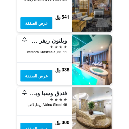
541 ﷼
عرض الصفقة
ويلتون ريفر سايد سبا هوتل
4 نجوم
11. Novembra Krastmala, 33, ريغا, لاتفيا
338 ﷼
عرض الصفقة
فندق وسبا ويلتون ريغا
4 نجوم
Valnu Street 49, ريغا, لاتفيا
300 ﷼
عرض الصفقة