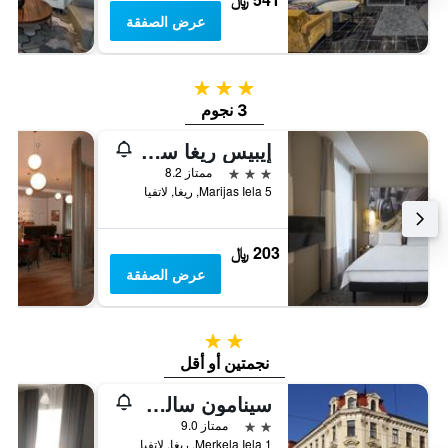
عرض الصفقة
3 نجوم
3 نجوم
إيبيس ريغا سنتر
3 نجوم
ممتاز 8.2
Marijas Iela 5, ريغا, لاتفيا
203 ﷼
عرض الصفقة
2 نجمتين
نجمتين أو أقل
سينامون سالي باكباكرز هوستل
2 نجمتين
ممتاز 9.0
1 Merkela Iela, ريغا, لاتفيا