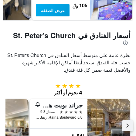
105 ﷼
عرض الصفقة
أسعار الفنادق في St. Peter's Church
نظرة عامة على متوسط أسعار الفنادق في St. Peter's Church
حسب فئة الفندق. ستجد أيضًا أماكن الإقامة الأكثر شهرة
والأفضل قيمة ضمن كل فئة فندق.
4 نجوم
4 نجوم أو أكثر
جراند بويت هوتل باي سيماراه
5 نجوم
ممتاز 9.3
Raina Boulevard 5/6, ريغا, لاتفيا
541 ﷼