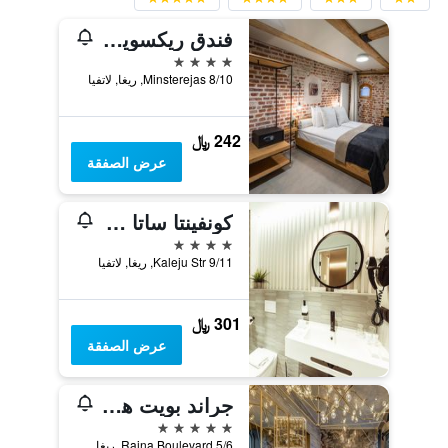
فندق ريكسويل أولد ريغا بالاس
4 نجوم
Minsterejas 8/10, ريغا, لاتفيا
242 ﷼
عرض الصفقة
كونفينتا ساتا هوتل كيستون كوليكشن
4 نجوم
Kaleju Str 9/11, ريغا, لاتفيا
301 ﷼
عرض الصفقة
جراند بويت هوتل باي سيماراه
5 نجوم
Raina Boulevard 5/6, ريغا, لاتفيا