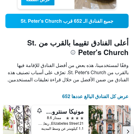
جميع الفنادق الـ 652 قرب St. Peter's Church
أعلى الفنادق تقييما بالقرب من St.
Peter's Church
وفقًا لمستخدمينا، هذه بعض من أفضل الفنادق للإقامة فيها
بالقرب من St. Peter's Church. تعرّف على أسباب تصنيف هذه
الفنادق من ضمن الأفضل من خلال قراءة تعليقات المستخدمين.
عرض كل الفنادق البالغ عددها 652
مونيكا سنتروم هوتلز
4 نجوم
ممتاز 8.6
21 Elizabetes Street, ريغا, لاتفيا
1.1 كيلومتر عن وسط المدينة