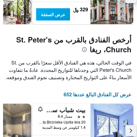
329 ﷼
عرض الصفقة
أرخص الفنادق بالقرب من St. Peter's
Church، ريغا
في الوقت الحالي، هذه هي الفنادق الأقل سعرًا بالقرب من St.
Peter's Church التي وجدناها للتواريخ المحددة. عادةً ما تتفاوت
الأسعار بناءً على التواريخ المختارة وتصنيف نجوم الفندق وموقعه.
عرض كل الفنادق البالغ عددها 652
بيت شباب سنترال
2 نجمتين
ممتاز 8.4
20 Ernesta Birznieka-Upiša Iela, ريغا, لاتفيا
1.4 كيلومتر عن وسط المدينة