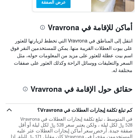
عرض الصفقة
أماكن للإقامة في Vravrona
انتقل إلى المناطق في Vravrona التي تخطط لزيارتها للعثور
على بيوت العطلات القريبة منها. يمكن للمستخدمين النقر فوق
اسم بيت عطلة للعثور على مزيد من المعلومات حوله، مثل
السعر والتعليقات ووسائل الراحة وكذلك العثور على صفقات
مختلفة له.
حقائق حول الإقامة في Vravrona
كم تبلغ تكلفة إيجارات العطلات في Vravrona؟
في المتوسط ، تبلغ تكلفة إيجارات العطلات في Vravrona
528 ﷼ لكل ليلة ، ولكن يعتبر سعر 528 ﷼ لكل ليلة أو أقل
صفقة جيدة. أرخص سعر أماكن إيجارات العطلات عثر عليه
المستخدمون مؤخراً في Vravrona كان مقابل 171 ﷼ لليلة. إذا