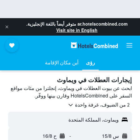
ar.hotelscombined.com
متوفر أيضاً باللغة الإنجليزية.
Visit site in English
رؤى
أين مكان الإقامة
إيجارات العطلات في ويماوث
ابحث عن بيوت العطلات في ويماوث، إنجلترا من مئات مواقع
السفر على HotelsCombined وقارن بينها ووفّر.
2 من الضيوف، غرفة واحدة
ويماوث، المملكة المتحدة
س 15/8
-
ح 16/8