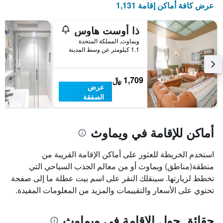
عرض كافة أماكن إقامة 1,131
الذي
يعرض
أيام
ذا أوست هاوس
الأسبوع.
ويماوث, المملكة المتحدة
يتضمن
1.1 كيلومتر عن وسط المدينة
المخطط
التالي
1
1,709 ﷼
محور
عرض
Y
الصفقة
الذي
يعرض
متوسط
أماكن للإقامة في ويماوث
سعر
غرفة
استخدم الخريطة للعثور على أماكن الإقامة القريبة من
منطقة(مناطق) ويماوث أو من معالم الجذب السياحي التي
تخطط لزيارتها. سينقلك النقر على اسم بيت عطلة ما إلى صفحة
تحتوي على الأسعار والتقييمات والمزيد من المعلومات المفيدة.
حقائق حول الإقامة في ويماوث