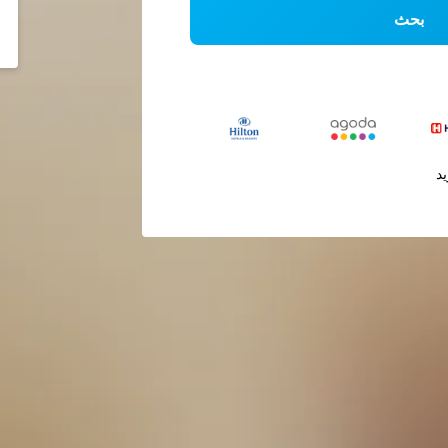
بحث
يد