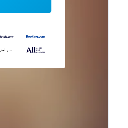
...والمز