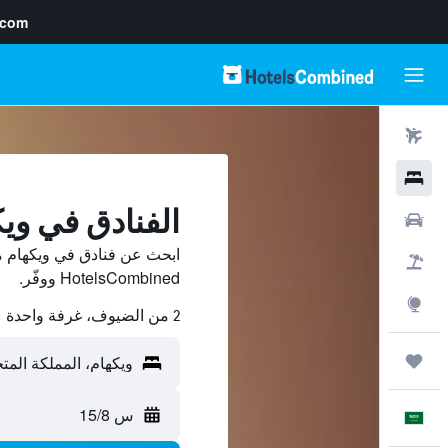
.com
رحلات طيران
فنادق
الفنادق في وي
سيارات
ابحث عن فنادق في ويكهام م
حزم العروض
HotelsCombined ووفّر.
استكشاف
2 من الضيوف، غرفة واحدة
رحلات
س 15/8
العَرَبِيَّة