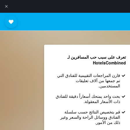
تعرف على سبب حب المسافرين لـ
HotelsCombined
قارن المراجعات التقييمية للفنادق التي
تم جمعها من آلاف تعليقات
المستخدمين.
بحث واحد يمنحك أسعاراً دقيقة للفنادق
ذات الأسعار المعقولة.
قم بتخصيص النتائج حسب سلسلة
الفنادق ووسائل الراحة والسعر وغير
ذلك من الأمور.