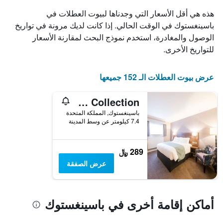
الذي
هذه هي أقل الأسعار التي وجدناها لبيوت العطلات في
يعرض
باسينغستوك في الوقت الحالي. إذا كانت لديك مرونة في تواريخ
أيام
الوصول والمغادرة، استخدم نموذج البحث لمقارنة الأسعار
الأسبوع.
يتضمن
للتواريخ الأخرى.
المخطط
التالي
1
عرض بيوت العطلات الـ 152 جميعها
محور
Y
The Beach Arms by Innkeeper's Collection
الذي
يعرض
باسينغستوك, المملكة المتحدة
7.4 كيلومتر عن وسط المدينة
متوسط
سعر
غرفة
289 ﷼
عرض الصفقة
أماكن إقامة أخرى في باسينغستوك