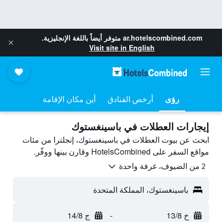
ar.hotelscombined.com
متوفر أيضاً باللغة الإنجليزية.
Visit site in English
رؤى
أرخص الفنادق
أين مكان الإقامة
إيجارات العطلات في باسينغستوك
ابحث عن بيوت العطلات في باسينغستوك، إنجلترا من مئات
مواقع السفر على HotelsCombined وقارن بينها ووفّر.
2 من الضيوف، غرفة واحدة
باسينغستوك، المملكة المتحدة
خ 13/8
-
ج 14/8