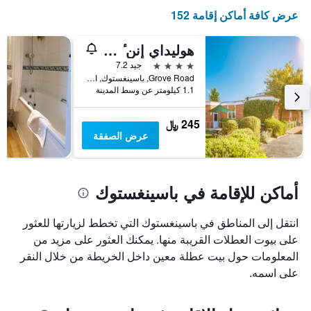
عرض كافة أماكن إقامة 152
هوليداي إنن ٔ ميسيا جاس تجوجك ا باي آيتش جي
4 نجوم
جيد 7.2
Grove Road, باسينغستوك, المملكة المتحدة
1.1 كيلومتر عن وسط المدينة
245 ﷼
عرض الصفقة
أماكن للإقامة في باسينغستوك
انتقل إلى المناطق في باسينغستوك التي تخطط لزيارتها للعثور
على بيوت العطلات القريبة منها. يمكنك العثور على مزيد من
المعلومات حول بيت عطلة معين داخل الخريطة من خلال النقر
على اسمه.