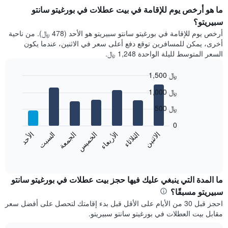
ما هو أرخص يوم للإقامة في بيت عطلات في بورغيتو سانتو
سبيريتو؟
أرخص يوم للإقامة في بورغيتو سانتو سبيريتو هو الأحد (478 ﷼). من ناحية
أخرى، يمكن للمسافرين توقع دفع أعلى سعر في الاثنين، عندما يكون
السعر المتوسط لليلة الواحدة 1,248 ﷼.
1,500 ﷼
Bar
Chart
1,000 ﷼
graphic.
chart
with
500 ﷼
7
bars.
0
الاثنين
الخميس
الأحد
الأربعاء
السبت
الثلاثاء
الجمعة
يعرض
المخطط
End
of
التالي
interactive
متوسط
chart
سعر
ما المدة التي ينبغي عليك فيها حجز بيت عطلات في بورغيتو سانتو
غرفة
سبيريتو مسبقًا؟
كل
احجز قبل 30 من الأيام على الأقل قبل بدء إقامتك لتحصل على أفضل سعر
يوم
مقابل بيت العطلات في بورغيتو سانتو سبيريتو.
في
الأسبوع