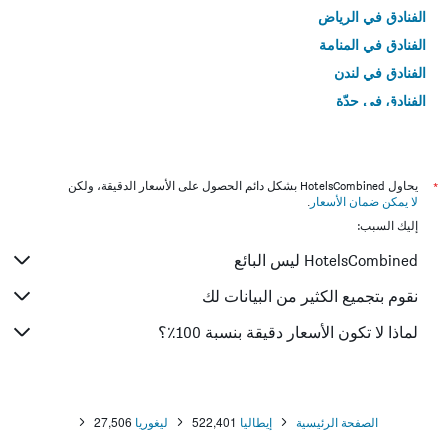
الفنادق في الرياض
الفنادق في المنامة
الفنادق في لندن
الفنادق في جدّة
الفنادق في القاهرة
*
يحاول HotelsCombined بشكل دائم الحصول على الأسعار الدقيقة، ولكن
لا يمكن ضمان الأسعار
.
إليك السبب:
HotelsCombined ليس البائع
نقوم بتجميع الكثير من البيانات لك
لماذا لا تكون الأسعار دقيقة بنسبة 100٪؟
الصفحة الرئيسية
إيطاليا
522,401
ليغوريا
27,506