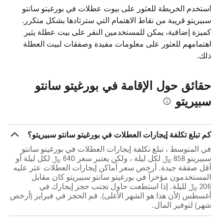
X
استخدم الخريطة للعثور على بيوت عطلات في بورغيتو سانتو
الذي
يعرض
سبيريتو قريبة من نقاط الاهتمام التي سترتادها بشكل متكرر.
عدد
كميزة إضافية، يمكن للمستخدمين النقر على بيت عطلة يثير
الأيام
اهتمامهم للعثور على معلومات مفيدة وصفقات لبيت العطلة
قبل
ذلك.
الإقامة
يتضمن
المخطط
حقائق حول الإقامة في بورغيتو سانتو
التالي
1
سبيريتو
محور
Y
الذي
يعرض
كم تبلغ تكلفة إيجارات العطلات في بورغيتو سانتو سبيريتو؟
متوسط
في المتوسط ، تبلغ تكلفة إيجارات العطلات في بورغيتو سانتو
سعر
سبيريتو 858 ﷼ لكل ليلة ، ولكن يعتبر سعر 640 ﷼ لكل ليلة أو
غرفة
أقل صفقة جيدة. أرخص سعر أماكن إيجارات العطلات عثر عليه
المستخدمون مؤخراً في بورغيتو سانتو سبيريتو كان مقابل
206 ﷼ لليلة. إذا استطعت حاول تجنب حجز إيجارك في
أغسطس (لأن هذا هو الشهر الأغلى). قم الحجز في فبراير (أرخص
شهر) لتوفير المال.