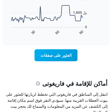
X
90
data
الذي
points.
يعرض
1,600 ﷼
أيام
يعرض
الأسبوع.
المخطط
يتضمن
0
التالي
المخطط
60
90
30
كيفية
End
التالي
of
تغير
1
interactive
سعر
chart
محور
غرفة
Y
عند
الذي
العثور على صفقات
اقتراب
يعرض
تاريخ
متوسط
الإقامة
سعر
يتضمن
غرفة
المخطط
1
أماكن للإقامة في فاريغوتى
محور
X
انتقل إلى المناطق في فاريغوتى التي تخطط لزيارتها للعثور على
الذي
يعرض
بيوت العطلات القريبة منها. سيؤدي النقر فوق اسم مكان إقامة
عدد
إلى الكشف عن المزيد من المعلومات والسماح لك بحجز بيت
الأيام