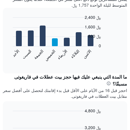
المتوسط لليلة الواحدة 1,757 ﷼.
2,400 ﷼
Bar
Chart
1,600 ﷼
graphic.
chart
with
800 ﷼
7
bars.
0
الاثنين
الخميس
الأحد
الأربعاء
السبت
الثلاثاء
الجمعة
يعرض
المخطط
End
of
التالي
interactive
متوسط
chart
سعر
ما المدة التي ينبغي عليك فيها حجز بيت عطلات في فاريغوتى
غرفة
مسبقًا؟
كل
احجز قبل 16 من الأيام على الأقل قبل بدء إقامتك لتحصل على أفضل سعر
يوم
مقابل بيت العطلات في فاريغوتى.
في
الأسبوع
يتضمن
4,800 ﷼
المخطط
Line
Chart
1
graphic.
chart
محور
with
3,200 ﷼