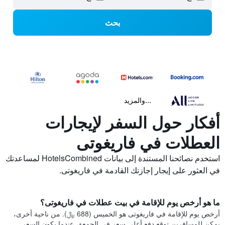
بحث
...والمزيد
أفكار حول السفر لإيجارات
العطلات في فاريغوتى
استخدم نصائحنا المستندة إلى بيانات HotelsCombined لمساعدتك
في العثور على إيجار إجازتك القادمة في فاريغوتى.
ما هو أرخص يوم للإقامة في بيت عطلات في فاريغوتى؟
أرخص يوم للإقامة في فاريغوتى هو الخميس (688 ﷼). من ناحية أخرى،
يمكن للمسافرين توقع دفع أعلى سعر في الجمعة، عندما يكون السعر