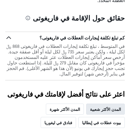
العطلة المحدد.
قبل
الإقامة
يتضمن
حقائق حول الإقامة في فاريغوتى
المخطط
التالي
1
محور
كم تبلغ تكلفة إيجارات العطلات في فاريغوتى؟
Y
الذي
في المتوسط ، تبلغ تكلفة إيجارات العطلات في فاريغوتى 868 ﷼
يعرض
لكل ليلة ، ولكن يعتبر سعر 735 ﷼ لكل ليلة أو أقل صفقة جيدة.
متوسط
أرخص سعر أماكن إيجارات العطلات عثر عليه المستخدمون
سعر
مؤخراً في فاريغوتى كان مقابل 279 ﷼ لليلة. إذا استطعت حاول
غرفة
تجنب حجز إيجارك في يونيو (لأن هذا هو الشهر الأغلى). قم الحجز
في يناير (أرخص شهر) لتوفير المال.
اعثر على نتائج أفضل لإقامتك في فاريغوتى
المدن الأكثر شعبية
المدن الأكثر شهرة
بيوت عطلات في إيطاليا
فنادق في ليغوريا